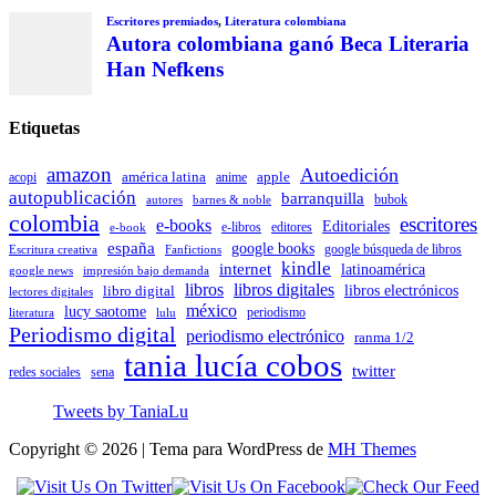
Escritores premiados
,
Literatura colombiana
Autora colombiana ganó Beca Literaria
Han Nefkens
Etiquetas
amazon
Autoedición
américa latina
apple
acopi
anime
autopublicación
barranquilla
autores
bubok
barnes & noble
colombia
escritores
e-books
Editoriales
e-libros
editores
e-book
españa
google books
Escritura creativa
Fanfictions
google búsqueda de libros
kindle
internet
latinoamérica
impresión bajo demanda
google news
libros
libros digitales
libro digital
libros electrónicos
lectores digitales
méxico
lucy saotome
periodismo
literatura
lulu
Periodismo digital
periodismo electrónico
ranma 1/2
tania lucía cobos
twitter
sena
redes sociales
Tweets by TaniaLu
Copyright © 2026 | Tema para WordPress de
MH Themes