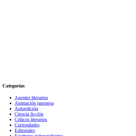
Categorías
Agentes literarios
Animación japonesa
Autoedición
Ciencia ficción
Críticos literarios
Curiosidades
Editoriales
Escritores independientes