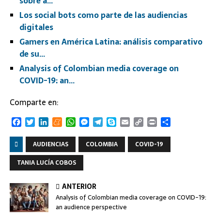
sobre a…
Los social bots como parte de las audiencias
digitales
Gamers en América Latina: análisis comparativo
de su…
Analysis of Colombian media coverage on
COVID-19: an…
Comparte en:
F
T
L
M
W
M
T
S
E
C
P
C
a
w
i
e
h
e
e
k
m
o
r
o
c
i
n
n
a
s
l
y
a
p
i
m
AUDIENCIAS
COLOMBIA
COVID-19
e
t
k
e
t
s
e
p
i
y
n
p
b
t
e
a
s
e
g
e
l
L
t
a
TANIA LUCÍA COBOS
o
e
d
m
A
n
r
i
r
o
r
I
e
p
g
a
n
t
ANTERIOR
k
n
p
e
m
k
i
Analysis of Colombian media coverage on COVID-19:
r
r
an audience perspective