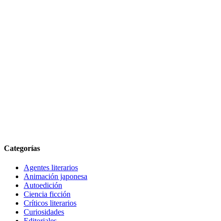
Categorías
Agentes literarios
Animación japonesa
Autoedición
Ciencia ficción
Críticos literarios
Curiosidades
Editoriales