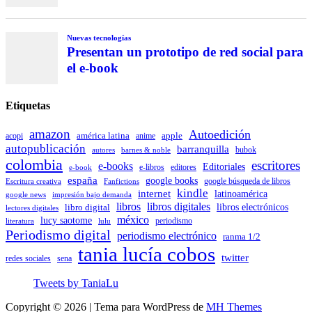
Nuevas tecnologías
Presentan un prototipo de red social para
el e-book
Etiquetas
amazon
Autoedición
américa latina
apple
acopi
anime
autopublicación
barranquilla
autores
bubok
barnes & noble
colombia
escritores
e-books
Editoriales
e-libros
editores
e-book
españa
google books
Escritura creativa
Fanfictions
google búsqueda de libros
kindle
internet
latinoamérica
impresión bajo demanda
google news
libros
libros digitales
libro digital
libros electrónicos
lectores digitales
méxico
lucy saotome
periodismo
literatura
lulu
Periodismo digital
periodismo electrónico
ranma 1/2
tania lucía cobos
twitter
sena
redes sociales
Tweets by TaniaLu
Copyright © 2026 | Tema para WordPress de
MH Themes