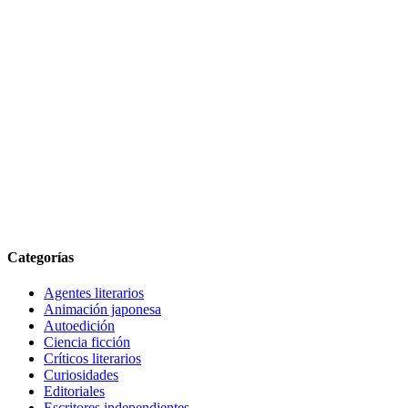
Categorías
Agentes literarios
Animación japonesa
Autoedición
Ciencia ficción
Críticos literarios
Curiosidades
Editoriales
Escritores independientes