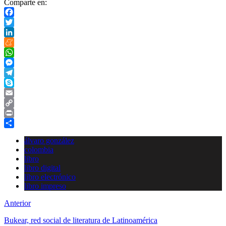
Comparte en:
Facebook
Twitter
LinkedIn
Meneame
WhatsApp
Messenger
Telegram
Skype
Email
Copy
Link
Print
Compartir
álvaro gonzález
colombia
libro
libro digital
libro electrónico
libro impreso
Anterior
Bukear, red social de literatura de Latinoamérica