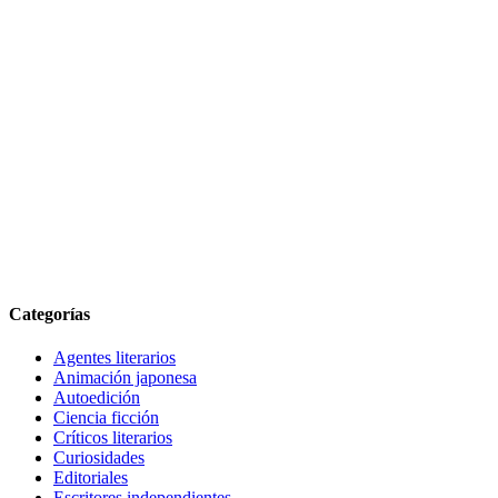
Categorías
Agentes literarios
Animación japonesa
Autoedición
Ciencia ficción
Críticos literarios
Curiosidades
Editoriales
Escritores independientes