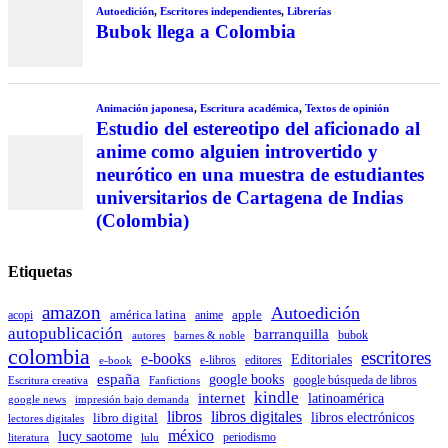
Autoedición
,
Escritores independientes
,
Librerías
Bubok llega a Colombia
Animación japonesa
,
Escritura académica
,
Textos de opinión
Estudio del estereotipo del aficionado al
anime como alguien introvertido y
neurótico en una muestra de estudiantes
universitarios de Cartagena de Indias
(Colombia)
Etiquetas
amazon
Autoedición
américa latina
apple
acopi
anime
autopublicación
barranquilla
autores
bubok
barnes & noble
colombia
escritores
e-books
Editoriales
e-libros
editores
e-book
españa
google books
Escritura creativa
Fanfictions
google búsqueda de libros
kindle
internet
latinoamérica
impresión bajo demanda
google news
libros
libros digitales
libro digital
libros electrónicos
lectores digitales
méxico
lucy saotome
periodismo
literatura
lulu