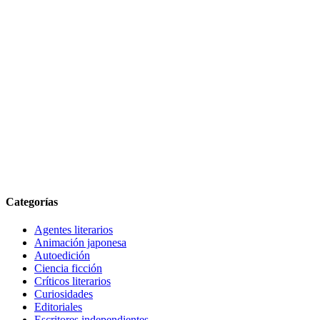
Categorías
Agentes literarios
Animación japonesa
Autoedición
Ciencia ficción
Críticos literarios
Curiosidades
Editoriales
Escritores independientes