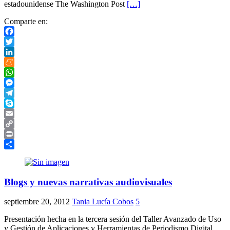
estadounidense The Washington Post
[…]
Comparte en:
Facebook
Twitter
LinkedIn
Meneame
WhatsApp
Messenger
Telegram
Skype
Email
Copy
Link
Print
Compartir
Blogs y nuevas narrativas audiovisuales
septiembre 20, 2012
Tania Lucía Cobos
5
Presentación hecha en la tercera sesión del Taller Avanzado de Uso
y Gestión de Aplicaciones y Herramientas de Periodismo Digital,