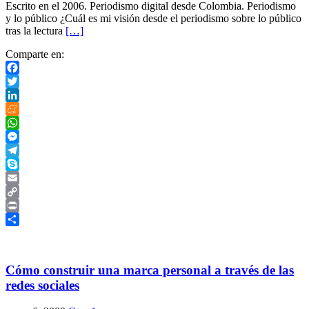
Escrito en el 2006. Periodismo digital desde Colombia. Periodismo
y lo público ¿Cuál es mi visión desde el periodismo sobre lo público
tras la lectura
[…]
Comparte en:
Facebook
Twitter
LinkedIn
Meneame
WhatsApp
Messenger
Telegram
Skype
Email
Copy
Link
Print
Compartir
Cómo construir una marca personal a través de las
redes sociales