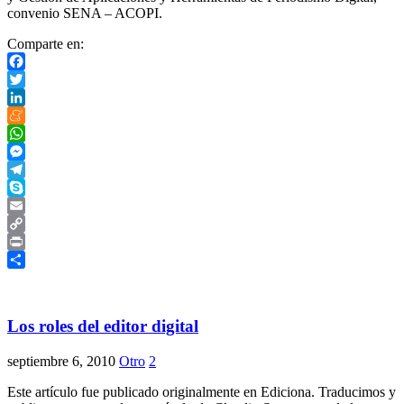
convenio SENA – ACOPI.
Comparte en:
Facebook
Twitter
LinkedIn
Meneame
WhatsApp
Messenger
Telegram
Skype
Email
Copy
Link
Print
Compartir
Los roles del editor digital
septiembre 6, 2010
Otro
2
Este artículo fue publicado originalmente en Ediciona. Traducimos y