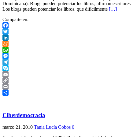
Dominicana). Blogs pueden potenciar los libros, afirman escritores
Los blogs pueden potenciar los libros, que difícilmente
[…]
Comparte en:
Facebook
Twitter
LinkedIn
Meneame
WhatsApp
Messenger
Telegram
Skype
Email
Copy
Link
Print
Compartir
Ciberdemocracia
marzo 21, 2010
Tania Lucía Cobos
0