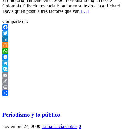
Escrito originalmente en el 2006. Periodismo digital desde
Colombia. Ciberdemocracia El autor en su texto cita a Richard
Davis quien postula tres factores que van
[…]
Comparte en:
Facebook
Twitter
LinkedIn
Meneame
WhatsApp
Messenger
Telegram
Skype
Email
Copy
Link
Print
Compartir
Periodismo y lo público
noviembre 24, 2009
Tania Lucía Cobos
0