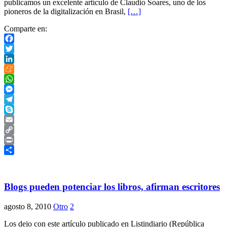
publicamos un excelente artículo de Claudio Soares, uno de los
pioneros de la digitalización en Brasil,
[…]
Comparte en:
Facebook
Twitter
LinkedIn
Meneame
WhatsApp
Messenger
Telegram
Skype
Email
Copy
Link
Print
Compartir
Blogs pueden potenciar los libros, afirman escritores
agosto 8, 2010
Otro
2
Los dejo con este artículo publicado en Listindiario (República