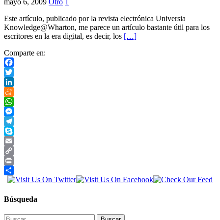
mayo 6, 2009
Otro
1
Este artículo, publicado por la revista electrónica Universia
Knowledge@Wharton, me parece un artículo bastante útil para los
escritores en la era digital, es decir, los
[…]
Comparte en:
Facebook
Twitter
LinkedIn
Meneame
WhatsApp
Messenger
Telegram
Skype
Email
Copy
Link
Print
Compartir
Búsqueda
Buscar: