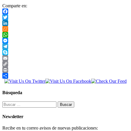
Comparte en:
Facebook
Twitter
LinkedIn
Meneame
WhatsApp
Messenger
Telegram
Skype
Email
Copy
Link
Print
Compartir
Búsqueda
Buscar:
Newsletter
Recibe en tu correo avisos de nuevas publicaciones: