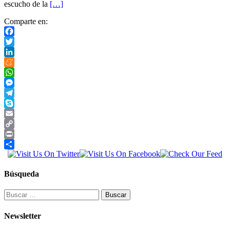
escucho de la
[…]
Comparte en:
Facebook
Twitter
LinkedIn
Meneame
WhatsApp
Messenger
Telegram
Skype
Email
Copy
Link
Print
Compartir
Búsqueda
Buscar:
Newsletter