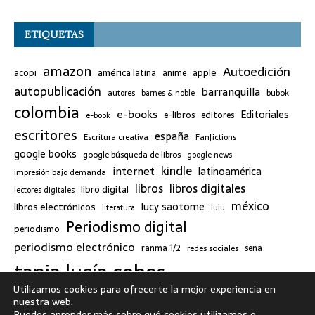
ETIQUETAS
amazon
Autoedición
américa latina
apple
acopi
anime
autopublicación
barranquilla
bubok
autores
barnes & noble
colombia
e-books
Editoriales
e-libros
editores
e-book
escritores
españa
Escritura creativa
Fanfictions
google books
google búsqueda de libros
google news
kindle
internet
latinoamérica
impresión bajo demanda
libros
libros digitales
libro digital
lectores digitales
méxico
lucy saotome
libros electrónicos
literatura
lulu
Periodismo digital
periodismo
periodismo electrónico
ranma 1/2
redes sociales
sena
tania lucía cobos
twitter
Utilizamos cookies para ofrecerte la mejor experiencia en
nuestra web.
Tweets by TaniaLu
Puedes aprender más sobre qué cookies utilizamos o