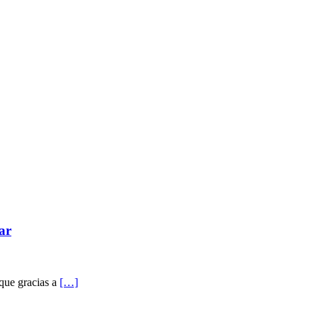
lar
 que gracias a
[…]