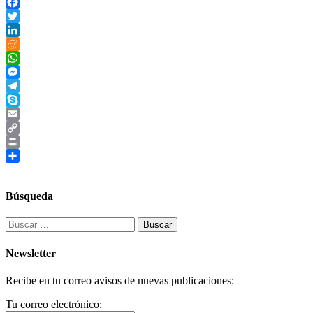
Facebook
Twitter
LinkedIn
Meneame
WhatsApp
Messenger
Telegram
Skype
Email
Copy
Link
Print
Compartir
Búsqueda
Buscar:
Newsletter
Recibe en tu correo avisos de nuevas publicaciones:
Tu correo electrónico: