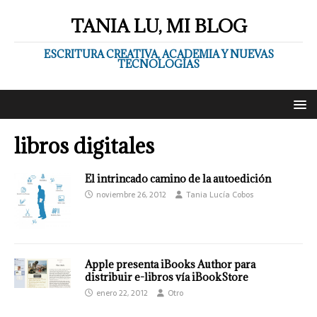
TANIA LU, MI BLOG
ESCRITURA CREATIVA, ACADEMIA Y NUEVAS
TECNOLOGÍAS
libros digitales
El intrincado camino de la autoedición
noviembre 26, 2012
Tania Lucía Cobos
Apple presenta iBooks Author para
distribuir e-libros vía iBookStore
enero 22, 2012
Otro