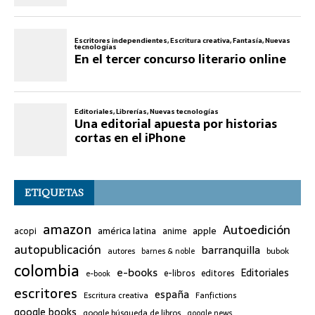
ETIQUETAS
amazon
Autoedición
américa latina
apple
acopi
anime
autopublicación
barranquilla
bubok
autores
barnes & noble
colombia
e-books
Editoriales
e-libros
editores
e-book
escritores
españa
Escritura creativa
Fanfictions
google books
google búsqueda de libros
google news