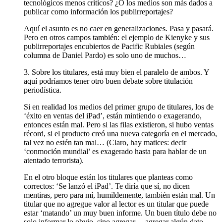
tecnológicos menos críticos? ¿O los medios son más dados a
publicar como información los publirreportajes?
Aquí el asunto es no caer en generalizaciones. Pasa y pasará.
Pero en otros campos también: el ejemplo de Kienyke y sus
publirreportajes encubiertos de Pacific Rubiales (según
columna de Daniel Pardo) es solo uno de muchos…
3. Sobre los titulares, está muy bien el paralelo de ambos. Y
aquí podríamos tener otro buen debate sobre titulación
periodística.
Si en realidad los medios del primer grupo de titulares, los de
‘éxito en ventas del iPad’, están mintiendo o exagerando,
entonces están mal. Pero si las filas existieron, si hubo ventas
récord, si el producto creó una nueva categoría en el mercado,
tal vez no estén tan mal… (Claro, hay matices: decir
‘conmoción mundial’ es exagerado hasta para hablar de un
atentado terrorista).
En el otro bloque están los titulares que planteas como
correctos: ‘Se lanzó el iPad’. Te diría que sí, no dicen
mentiras, pero para mí, humildemente, también están mal. Un
titular que no agregue valor al lector es un titular que puede
estar ‘matando’ un muy buen informe. Un buen título debe no
solo informar lo obvio, sino agregar… agregar algún dato