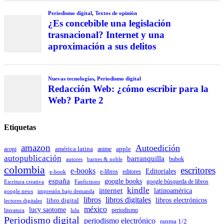
Periodismo digital
,
Textos de opinión
¿Es concebible una legislación
trasnacional? Internet y una
aproximación a sus delitos
Nuevas tecnologías
,
Periodismo digital
Redacción Web: ¿cómo escribir para la
Web? Parte 2
Etiquetas
amazon
Autoedición
américa latina
apple
acopi
anime
autopublicación
barranquilla
autores
bubok
barnes & noble
colombia
escritores
e-books
Editoriales
e-libros
editores
e-book
españa
google books
Escritura creativa
Fanfictions
google búsqueda de libros
kindle
internet
latinoamérica
impresión bajo demanda
google news
libros
libros digitales
libro digital
libros electrónicos
lectores digitales
méxico
lucy saotome
periodismo
literatura
lulu
Periodismo digital
periodismo electrónico
ranma 1/2