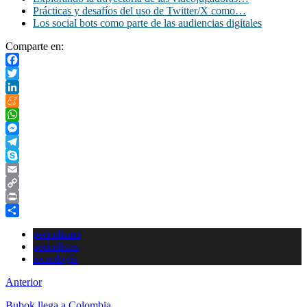
Prácticas y desafíos del uso de Twitter/X como…
Los social bots como parte de las audiencias digitales
Comparte en:
Facebook
Twitter
LinkedIn
Meneame
WhatsApp
Messenger
Telegram
Skype
Email
Copy
Link
Print
Compartir
periodismo
periodistas
tecnología
Anterior
Bubok llega a Colombia