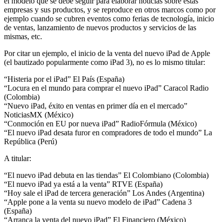
el modelo que se debe seguir para elaborar noticias sobre estas
empresas y sus productos, y se reproduce en otros marcos como por
ejemplo cuando se cubren eventos como ferias de tecnología, inicio
de ventas, lanzamiento de nuevos productos y servicios de las
mismas, etc.
Por citar un ejemplo, el inicio de la venta del nuevo iPad de Apple
(el bautizado popularmente como iPad 3), no es lo mismo titular:
“Histeria por el iPad” El País (España)
“Locura en el mundo para comprar el nuevo iPad” Caracol Radio
(Colombia)
“Nuevo iPad, éxito en ventas en primer día en el mercado”
NoticiasMX (México)
“Conmoción en EU por nueva iPad” RadioFórmula (México)
“El nuevo iPad desata furor en compradores de todo el mundo” La
República (Perú)
A titular:
“El nuevo iPad debuta en las tiendas” El Colombiano (Colombia)
“El nuevo iPad ya está a la venta” RTVE (España)
“Hoy sale el iPad de tercera generación” Los Andes (Argentina)
“Apple pone a la venta su nuevo modelo de iPad” Cadena 3
(España)
“Arranca la venta del nuevo iPad” El Financiero (México)