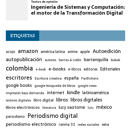
ETIQUETAS
amazon
Autoedición
américa latina
apple
acopi
anime
autopublicación
barranquilla
bubok
autores
barnes & noble
colombia
e-books
Editoriales
e-libros
editores
e-book
escritores
españa
Escritura creativa
Fanfictions
google books
google búsqueda de libros
google news
kindle
internet
latinoamérica
impresión bajo demanda
libros
libros digitales
libro digital
lectores digitales
méxico
lucy saotome
libros electrónicos
literatura
lulu
Periodismo digital
periodismo
periodismo electrónico
ranma 1/2
redes sociales
sena