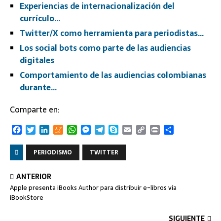
Experiencias de internacionalización del
currículo…
Twitter/X como herramienta para periodistas…
Los social bots como parte de las audiencias
digitales
Comportamiento de las audiencias colombianas
durante…
Comparte en:
F
T
L
M
W
M
T
S
E
C
P
C
a
w
i
e
h
e
e
k
m
o
r
o
c
i
n
n
a
s
l
y
a
p
i
m
PERIODISMO
TWITTER
e
t
k
e
t
s
e
p
i
y
n
p
b
t
e
a
s
e
g
e
l
L
t
a
ANTERIOR
o
e
d
m
A
n
r
i
r
Apple presenta iBooks Author para distribuir e-libros vía
o
r
I
e
p
g
a
n
t
iBookStore
k
n
p
e
m
k
i
r
r
SIGUIENTE