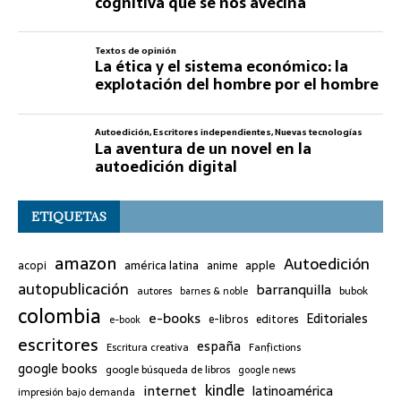
cognitiva que se nos avecina
Textos de opinión
La ética y el sistema económico: la
explotación del hombre por el hombre
Autoedición
,
Escritores independientes
,
Nuevas tecnologías
La aventura de un novel en la
autoedición digital
ETIQUETAS
amazon
Autoedición
américa latina
apple
acopi
anime
autopublicación
barranquilla
bubok
autores
barnes & noble
colombia
e-books
Editoriales
e-libros
editores
e-book
escritores
españa
Escritura creativa
Fanfictions
google books
google búsqueda de libros
google news
kindle
internet
latinoamérica
impresión bajo demanda