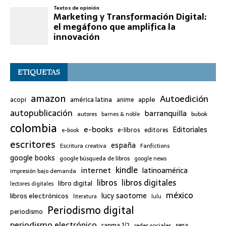
ETIQUETAS
amazon
Autoedición
américa latina
apple
acopi
anime
autopublicación
barranquilla
bubok
autores
barnes & noble
colombia
e-books
Editoriales
e-libros
editores
e-book
escritores
españa
Escritura creativa
Fanfictions
google books
google búsqueda de libros
google news
kindle
internet
latinoamérica
impresión bajo demanda
libros
libros digitales
libro digital
lectores digitales
méxico
lucy saotome
libros electrónicos
literatura
lulu
Periodismo digital
periodismo
periodismo electrónico
ranma 1/2
redes sociales
sena