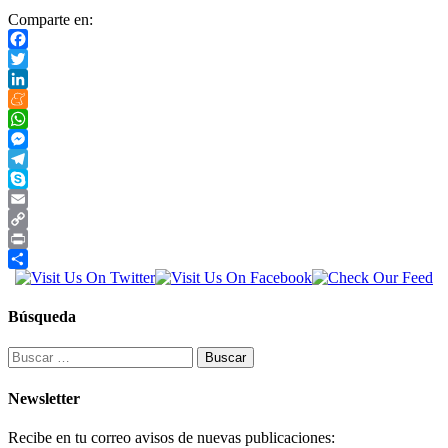
Comparte en:
Facebook
Twitter
LinkedIn
Meneame
WhatsApp
Messenger
Telegram
Skype
Email
Copy
Link
Print
Compartir
Búsqueda
Buscar:
Newsletter
Recibe en tu correo avisos de nuevas publicaciones: