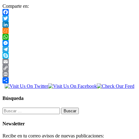
Comparte en:
Facebook
Twitter
LinkedIn
Meneame
WhatsApp
Messenger
Telegram
Skype
Email
Copy
Link
Print
Compartir
Búsqueda
Buscar:
Newsletter
Recibe en tu correo avisos de nuevas publicaciones: