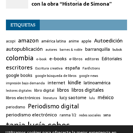
ETIQUETAS
amazon
Autoedición
américa latina
apple
acopi
anime
autopublicación
barranquilla
bubok
autores
barnes & noble
colombia
e-books
Editoriales
e-libros
editores
e-book
escritores
españa
Escritura creativa
Fanfictions
google books
google búsqueda de libros
google news
kindle
internet
latinoamérica
impresión bajo demanda
libros
libros digitales
libro digital
lectores digitales
méxico
lucy saotome
libros electrónicos
literatura
lulu
Periodismo digital
periodismo
periodismo electrónico
ranma 1/2
redes sociales
sena
tania lucía cobos
twitter
Utilizamos cookies para ofrecerte la mejor experiencia en