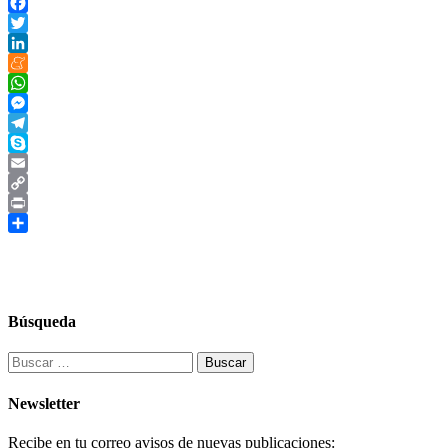
Facebook
Twitter
LinkedIn
Meneame
WhatsApp
Messenger
Telegram
Skype
Email
Copy
Link
Print
Compartir
Búsqueda
Buscar:
Newsletter
Recibe en tu correo avisos de nuevas publicaciones: