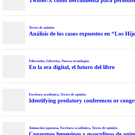
Twitter/X como herramienta para periodist
Textos de opinión
Análisis de los casos expuestos en “Los Hi
Editoriales
,
Librerías
,
Nuevas tecnologías
En la era digital, el futuro del libro
Escritura académica
,
Textos de opinión
Identifying predatory conferences or congr
Animación japonesa
,
Escritura académica
,
Textos de opinión
Consumos femeninos y masculinos de anime 