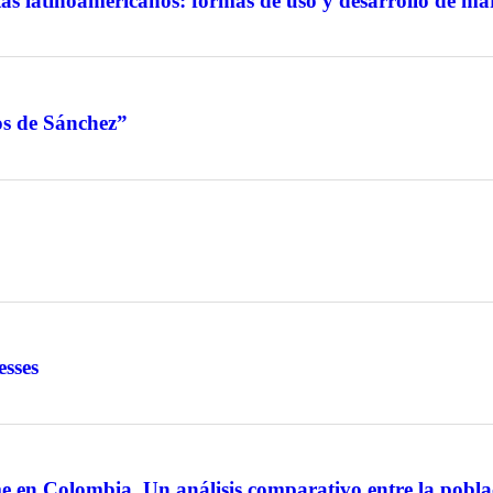
as latinoamericanos: formas de uso y desarrollo de ma
jos de Sánchez”
esses
en Colombia. Un análisis comparativo entre la poblac