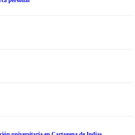
rca personal
ión universitaria en Cartagena de Indias