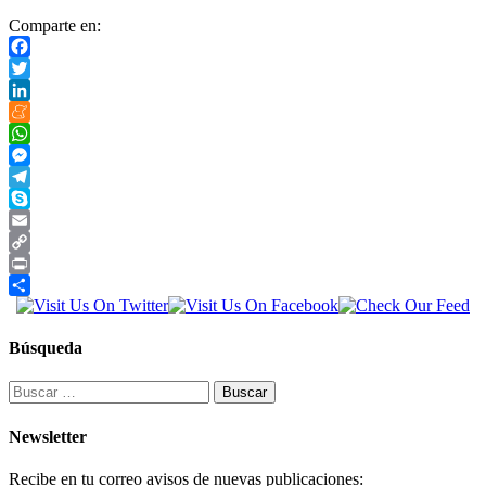
Comparte en:
Facebook
Twitter
LinkedIn
Meneame
WhatsApp
Messenger
Telegram
Skype
Email
Copy
Link
Print
Compartir
Búsqueda
Buscar:
Newsletter
Recibe en tu correo avisos de nuevas publicaciones: