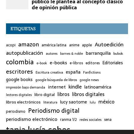
ETIQUETAS
amazon
Autoedición
américa latina
apple
acopi
anime
autopublicación
barranquilla
bubok
autores
barnes & noble
colombia
e-books
Editoriales
e-libros
editores
e-book
escritores
españa
Escritura creativa
Fanfictions
google books
google búsqueda de libros
google news
kindle
internet
latinoamérica
impresión bajo demanda
libros
libros digitales
libro digital
lectores digitales
méxico
lucy saotome
libros electrónicos
literatura
lulu
Periodismo digital
periodismo
periodismo electrónico
ranma 1/2
redes sociales
sena
tania lucía cobos
twitter