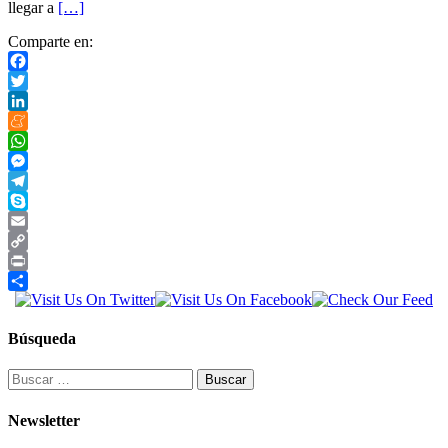
llegar a
[…]
Comparte en:
Facebook
Twitter
LinkedIn
Meneame
WhatsApp
Messenger
Telegram
Skype
Email
Copy
Link
Print
Compartir
Búsqueda
Buscar:
Newsletter