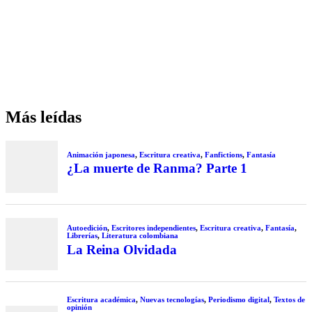
Más leídas
Animación japonesa
,
Escritura creativa
,
Fanfictions
,
Fantasía
¿La muerte de Ranma? Parte 1
Autoedición
,
Escritores independientes
,
Escritura creativa
,
Fantasía
,
Librerías
,
Literatura colombiana
La Reina Olvidada
Escritura académica
,
Nuevas tecnologías
,
Periodismo digital
,
Textos de
opinión