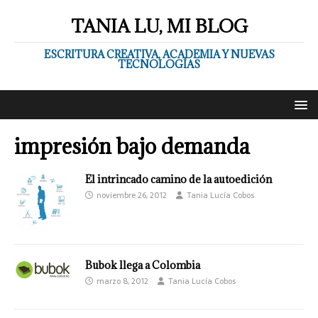
TANIA LU, MI BLOG
ESCRITURA CREATIVA, ACADEMIA Y NUEVAS
TECNOLOGÍAS
impresión bajo demanda
El intrincado camino de la autoedición
noviembre 26, 2012
Tania Lucía Cobos
Bubok llega a Colombia
marzo 8, 2012
Tania Lucía Cobos