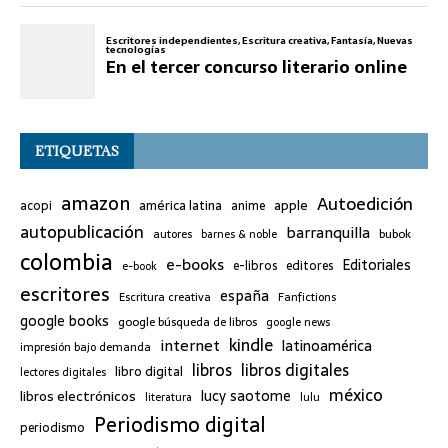
ETIQUETAS
amazon
Autoedición
américa latina
apple
acopi
anime
autopublicación
barranquilla
bubok
autores
barnes & noble
colombia
e-books
Editoriales
e-libros
editores
e-book
escritores
españa
Escritura creativa
Fanfictions
google books
google búsqueda de libros
google news
kindle
internet
latinoamérica
impresión bajo demanda
libros
libros digitales
libro digital
lectores digitales
méxico
lucy saotome
libros electrónicos
literatura
lulu
Periodismo digital
periodismo