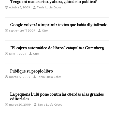
Tengo mi manuscrito, y ahora, ¿dónde lo publico?
octubre 3, 2009
Tania Lucía Cobos
Google volverá a imprimir textos que había digitalizado
septiembre 17, 2009
Otro
“El cajero automático de libros” catapulta a Gutenberg
julio 11, 2009
Otro
Publique su propio libro
marzo 22, 2009
Tania Lucía Cobos
La pequeña Lulú pone contra las cuerdas a las grandes
editoriales
marzo 20, 2009
Tania Lucía Cobos