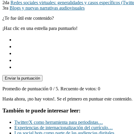
2da
Redes sociales virtuales: generalidades y casos específicos (Twi
3ra
Blogs y nuevas narrativas audiovisuales
¿Te fue útil este contenido?
¡Haz clic en una estrella para puntuarlo!
Enviar la puntuación
Promedio de puntuación
0
/ 5. Recuento de votos:
0
Hasta ahora, ¡no hay votos!. Se el primero en puntuar este contenido.
También te puede interesar leer:
Twitter/X como herramienta para periodistas…
Experiencias de internacionalización del currículo…
Los social bots como parte de las audiencias digitales