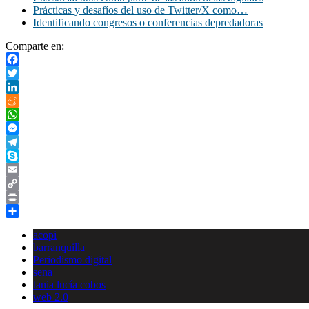
Prácticas y desafíos del uso de Twitter/X como…
Identificando congresos o conferencias depredadoras
Comparte en:
Facebook
Twitter
LinkedIn
Meneame
WhatsApp
Messenger
Telegram
Skype
Email
Copy
Link
Print
Compartir
acopi
barranquilla
Periodismo digital
sena
tania lucía cobos
web 2.0