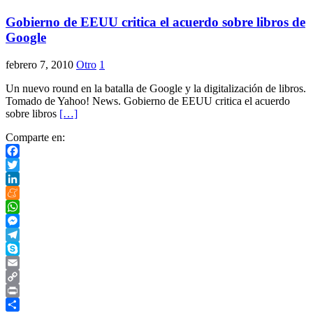
Gobierno de EEUU critica el acuerdo sobre libros de
Google
febrero 7, 2010
Otro
1
Un nuevo round en la batalla de Google y la digitalización de libros.
Tomado de Yahoo! News. Gobierno de EEUU critica el acuerdo
sobre libros
[…]
Comparte en:
Facebook
Twitter
LinkedIn
Meneame
WhatsApp
Messenger
Telegram
Skype
Email
Copy
Link
Print