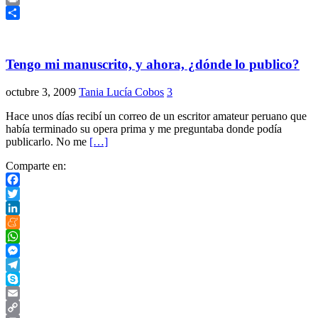
Link
Print
Compartir
Tengo mi manuscrito, y ahora, ¿dónde lo publico?
octubre 3, 2009
Tania Lucía Cobos
3
Hace unos días recibí un correo de un escritor amateur peruano que
había terminado su opera prima y me preguntaba donde podía
publicarlo. No me
[…]
Comparte en:
Facebook
Twitter
LinkedIn
Meneame
WhatsApp
Messenger
Telegram
Skype
Email