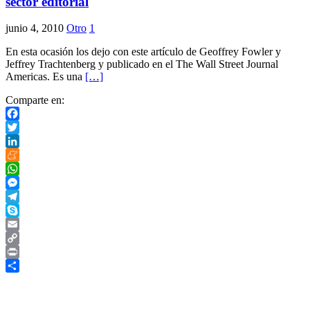
sector editorial
junio 4, 2010
Otro
1
En esta ocasión los dejo con este artículo de Geoffrey Fowler y
Jeffrey Trachtenberg y publicado en el The Wall Street Journal
Americas. Es una
[…]
Comparte en:
Facebook
Twitter
LinkedIn
Meneame
WhatsApp
Messenger
Telegram
Skype
Email
Copy
Link
Print
Compartir