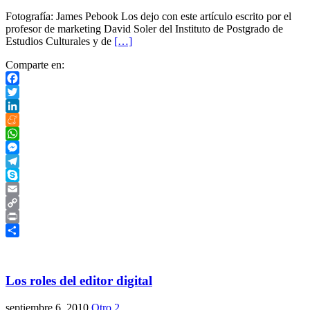
Fotografía: James Pebook Los dejo con este artículo escrito por el
profesor de marketing David Soler del Instituto de Postgrado de
Estudios Culturales y de
[…]
Comparte en:
Facebook
Twitter
LinkedIn
Meneame
WhatsApp
Messenger
Telegram
Skype
Email
Copy
Link
Print
Compartir
Los roles del editor digital
septiembre 6, 2010
Otro
2