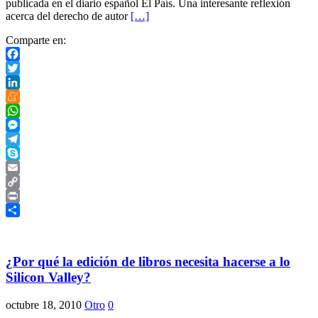
publicada en el diario español El País. Una interesante reflexión
acerca del derecho de autor
[…]
Comparte en:
Facebook
Twitter
LinkedIn
Meneame
WhatsApp
Messenger
Telegram
Skype
Email
Copy
Link
Print
Compartir
¿Por qué la edición de libros necesita hacerse a lo
Silicon Valley?
octubre 18, 2010
Otro
0