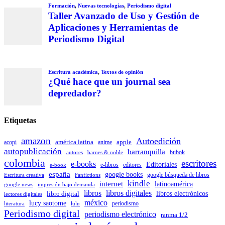
Etiquetas
amazon
Autoedición
américa latina
apple
acopi
anime
autopublicación
barranquilla
autores
bubok
barnes & noble
colombia
escritores
e-books
Editoriales
e-libros
editores
e-book
españa
google books
Escritura creativa
Fanfictions
google búsqueda de libros
kindle
internet
latinoamérica
impresión bajo demanda
google news
libros
libros digitales
libro digital
libros electrónicos
lectores digitales
méxico
lucy saotome
periodismo
literatura
lulu
Periodismo digital
periodismo electrónico
ranma 1/2