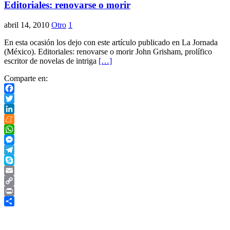
Editoriales: renovarse o morir
abril 14, 2010
Otro
1
En esta ocasión los dejo con este artículo publicado en La Jornada
(México). Editoriales: renovarse o morir John Grisham, prolífico
escritor de novelas de intriga
[…]
Comparte en:
Facebook
Twitter
LinkedIn
Meneame
WhatsApp
Messenger
Telegram
Skype
Email
Copy
Link
Print
Compartir