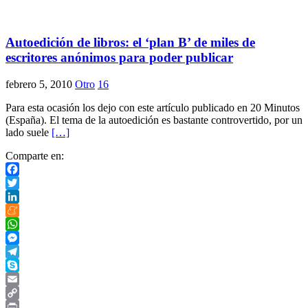
Compartir
Autoedición de libros: el ‘plan B’ de miles de
escritores anónimos para poder publicar
febrero 5, 2010
Otro
16
Para esta ocasión los dejo con este artículo publicado en 20 Minutos
(España). El tema de la autoedición es bastante controvertido, por un
lado suele
[…]
Comparte en:
Facebook
Twitter
LinkedIn
Meneame
WhatsApp
Messenger
Telegram
Skype
Email
Copy