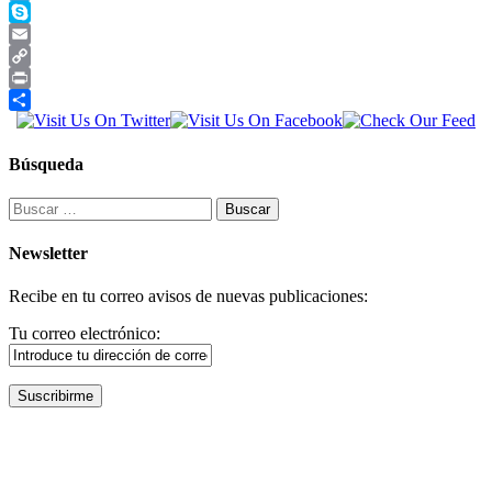
Telegram
Skype
Email
Copy
Link
Print
Compartir
Búsqueda
Buscar:
Newsletter
Recibe en tu correo avisos de nuevas publicaciones:
Tu correo electrónico: