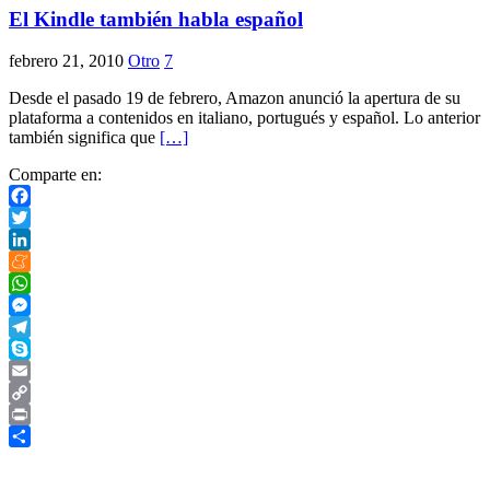
El Kindle también habla español
febrero 21, 2010
Otro
7
Desde el pasado 19 de febrero, Amazon anunció la apertura de su
plataforma a contenidos en italiano, portugués y español. Lo anterior
también significa que
[…]
Comparte en:
Facebook
Twitter
LinkedIn
Meneame
WhatsApp
Messenger
Telegram
Skype
Email
Copy
Link
Print
Compartir