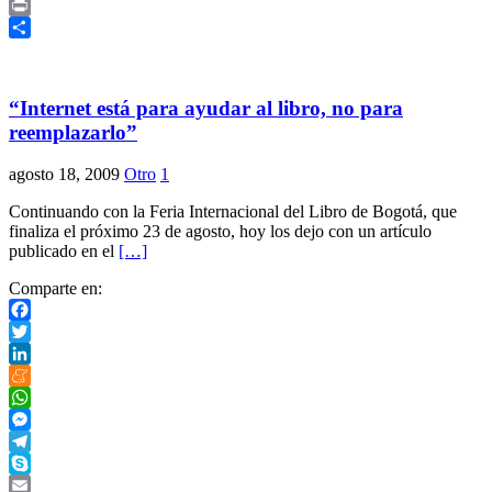
Copy
Link
Print
Compartir
“Internet está para ayudar al libro, no para
reemplazarlo”
agosto 18, 2009
Otro
1
Continuando con la Feria Internacional del Libro de Bogotá, que
finaliza el próximo 23 de agosto, hoy los dejo con un artículo
publicado en el
[…]
Comparte en:
Facebook
Twitter
LinkedIn
Meneame
WhatsApp
Messenger
Telegram
Skype