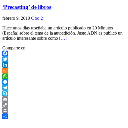
‘Precasting’ de libros
febrero 9, 2010
Otro
2
Hace unos días reseñaba un artículo publicado en 20 Minutos
(España) sobre el tema de la autoedición. Justo ADN.es publicó un
artículo interesante sobre como
[…]
Comparte en:
Facebook
Twitter
LinkedIn
Meneame
WhatsApp
Messenger
Telegram
Skype
Email
Copy
Link
Print
Compartir