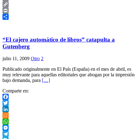
Email
Copy
Link
Print
Compartir
“El cajero automático de libros” catapulta a
Gutenberg
julio 11, 2009
Otro
2
Publicado originalmente en El País (España) en el mes de abril, es
muy relevante para aquellas editoriales que abogan por la impresión
bajo demanda, para
[…]
Comparte en:
Facebook
Twitter
LinkedIn
Meneame
WhatsApp
Messenger