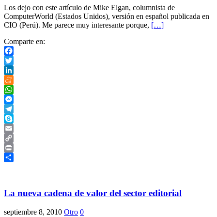
Los dejo con este artículo de Mike Elgan, columnista de
ComputerWorld (Estados Unidos), versión en español publicada en
CIO (Perú). Me parece muy interesante porque,
[…]
Comparte en:
Facebook
Twitter
LinkedIn
Meneame
WhatsApp
Messenger
Telegram
Skype
Email
Copy
Link
Print
Compartir
La nueva cadena de valor del sector editorial
septiembre 8, 2010
Otro
0