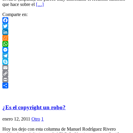
que hace sobre el
[…]
Comparte en:
Facebook
Twitter
LinkedIn
Meneame
WhatsApp
Messenger
Telegram
Skype
Email
Copy
Link
Print
Compartir
¿Es el copyright un robo?
enero 12, 2011
Otro
1
Hoy los dejo con esta columna de Manuel Rodríguez Rivero