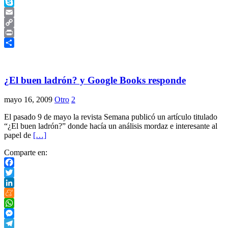
Telegram
Skype
Email
Copy
Link
Print
Compartir
¿El buen ladrón? y Google Books responde
mayo 16, 2009
Otro
2
El pasado 9 de mayo la revista Semana publicó un artículo titulado
“¿El buen ladrón?” donde hacía un análisis mordaz e interesante al
papel de
[…]
Comparte en:
Facebook
Twitter
LinkedIn
Meneame
WhatsApp
Messenger