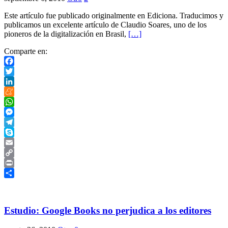
Este artículo fue publicado originalmente en Ediciona. Traducimos y
publicamos un excelente artículo de Claudio Soares, uno de los
pioneros de la digitalización en Brasil,
[…]
Comparte en:
Facebook
Twitter
LinkedIn
Meneame
WhatsApp
Messenger
Telegram
Skype
Email
Copy
Link
Print
Compartir
Estudio: Google Books no perjudica a los editores