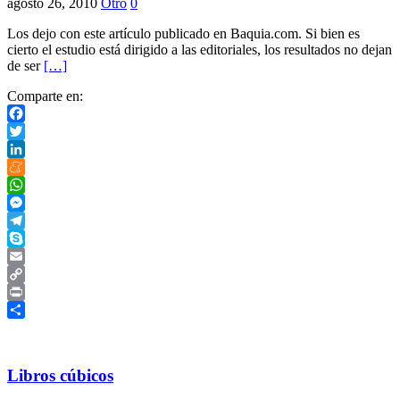
agosto 26, 2010
Otro
0
Los dejo con este artículo publicado en Baquia.com. Si bien es
cierto el estudio está dirigido a las editoriales, los resultados no dejan
de ser
[…]
Comparte en:
Facebook
Twitter
LinkedIn
Meneame
WhatsApp
Messenger
Telegram
Skype
Email
Copy
Link
Print
Compartir
Libros cúbicos