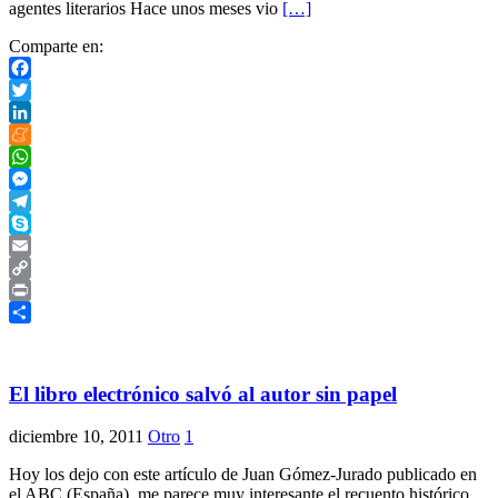
agentes literarios Hace unos meses vio
[…]
Comparte en:
Facebook
Twitter
LinkedIn
Meneame
WhatsApp
Messenger
Telegram
Skype
Email
Copy
Link
Print
Compartir
El libro electrónico salvó al autor sin papel
diciembre 10, 2011
Otro
1
Hoy los dejo con este artículo de Juan Gómez-Jurado publicado en
el ABC (España), me parece muy interesante el recuento histórico