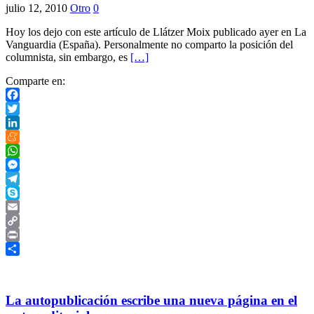
julio 12, 2010
Otro
0
Hoy los dejo con este artículo de Llátzer Moix publicado ayer en La
Vanguardia (España). Personalmente no comparto la posición del
columnista, sin embargo, es
[…]
Comparte en:
Facebook
Twitter
LinkedIn
Meneame
WhatsApp
Messenger
Telegram
Skype
Email
Copy
Link
Print
Compartir
La autopublicación escribe una nueva página en el