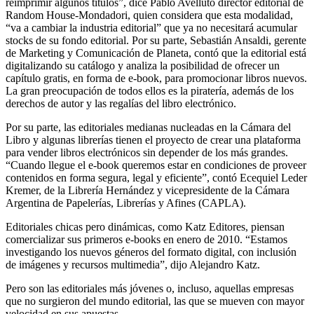
reimprimir algunos títulos”, dice Pablo Avelluto director editorial de
Random House-Mondadori, quien considera que esta modalidad,
“va a cambiar la industria editorial” que ya no necesitará acumular
stocks de su fondo editorial. Por su parte, Sebastián Ansaldi, gerente
de Marketing y Comunicación de Planeta, contó que la editorial está
digitalizando su catálogo y analiza la posibilidad de ofrecer un
capítulo gratis, en forma de e-book, para promocionar libros nuevos.
La gran preocupación de todos ellos es la piratería, además de los
derechos de autor y las regalías del libro electrónico.
Por su parte, las editoriales medianas nucleadas en la Cámara del
Libro y algunas librerías tienen el proyecto de crear una plataforma
para vender libros electrónicos sin depender de los más grandes.
“Cuando llegue el e-book queremos estar en condiciones de proveer
contenidos en forma segura, legal y eficiente”, contó Ecequiel Leder
Kremer, de la Librería Hernández y vicepresidente de la Cámara
Argentina de Papelerías, Librerías y Afines (CAPLA).
Editoriales chicas pero dinámicas, como Katz Editores, piensan
comercializar sus primeros e-books en enero de 2010. “Estamos
investigando los nuevos géneros del formato digital, con inclusión
de imágenes y recursos multimedia”, dijo Alejandro Katz.
Pero son las editoriales más jóvenes o, incluso, aquellas empresas
que no surgieron del mundo editorial, las que se mueven con mayor
velocidad en sus apuestas.