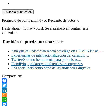
Enviar la puntuación
Promedio de puntuación
0
/ 5. Recuento de votos:
0
Hasta ahora, ¡no hay votos!. Se el primero en puntuar este
contenido.
También te puede interesar leer:
Analysis of Colombian media coverage on COVID-19: an…
Experiencias de internacionalización del currículo…
Twitter/X como herramienta para periodistas…
Identifying predatory conferences or congresses
Los social bots como parte de las audiencias digitales
Comparte en:
Facebook
Twitter
LinkedIn
Meneame
WhatsApp