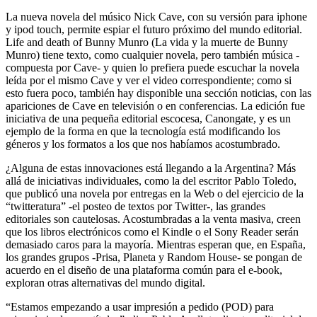
La nueva novela del músico Nick Cave, con su versión para iphone
y ipod touch, permite espiar el futuro próximo del mundo editorial.
Life and death of Bunny Munro (La vida y la muerte de Bunny
Munro) tiene texto, como cualquier novela, pero también música -
compuesta por Cave- y quien lo prefiera puede escuchar la novela
leída por el mismo Cave y ver el video correspondiente; como si
esto fuera poco, también hay disponible una sección noticias, con las
apariciones de Cave en televisión o en conferencias. La edición fue
iniciativa de una pequeña editorial escocesa, Canongate, y es un
ejemplo de la forma en que la tecnología está modificando los
géneros y los formatos a los que nos habíamos acostumbrado.
¿Alguna de estas innovaciones está llegando a la Argentina? Más
allá de iniciativas individuales, como la del escritor Pablo Toledo,
que publicó una novela por entregas en la Web o del ejercicio de la
“twitteratura” -el posteo de textos por Twitter-, las grandes
editoriales son cautelosas. Acostumbradas a la venta masiva, creen
que los libros electrónicos como el Kindle o el Sony Reader serán
demasiado caros para la mayoría. Mientras esperan que, en España,
los grandes grupos -Prisa, Planeta y Random House- se pongan de
acuerdo en el diseño de una plataforma común para el e-book,
exploran otras alternativas del mundo digital.
“Estamos empezando a usar impresión a pedido (POD) para