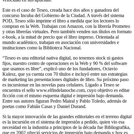
Este es el caso de Teseo, creada hace dos años y ganadora del
concurso Incuba del Gobierno de la Ciudad. A través del sistema
POD, Teseo sólo imprime el libro a medida que los lectores lo
compran en la Web. Trabajan con Amazon, con la librería Prometeo
y otras librerías virtuales. Pero también venden sus títulos en formato
e-book, a la mitad de precio que el libro impreso. Orientada al
mundo académico, trabajan en asociación con universidades e
instituciones como la Biblioteca Nacional.
“Teseo es una editorial nativa digital, no tenemos stock ni gastos
fijos, nuestro centro de operaciones es la Web y 90 % del software
que usamos es libre”, explicó uno de los fundadores, Octavio
Kulesz, que ya cuenta con 70 títulos e incluyó entre sus estrategias
de marketing las presentaciones digitales de libro. Su próximo paso
es incursionar en las novelas para celulares. Ligado a Teseo se
encuentra el sello www.elfindelanoche.com, cuyo objetivo es editar
ficción con el mismo esquema digital e impresión bajo demanda.
Entre sus autores figuran Pedro Mairal y Pablo Toledo, además de
poetas como Fabián Casas y Daniel Durand.
Si la mayor innovación de las grandes editoriales en el terreno digital
es la incursión en el sistema de impresión a pedido, quien vio esa
necesidad en la industria a principios de la década fue Bibliografika,
que en 2002 ofreció servicios de impresión bajo demanda y hoy es