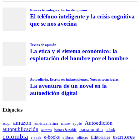
Nuevas tecnologías
,
Textos de opinión
El teléfono inteligente y la crisis cognitiva
que se nos avecina
Textos de opinión
La ética y el sistema económico: la
explotación del hombre por el hombre
Autoedición
,
Escritores independientes
,
Nuevas tecnologías
La aventura de un novel en la
autoedición digital
Etiquetas
amazon
Autoedición
américa latina
apple
acopi
anime
autopublicación
barranquilla
autores
bubok
barnes & noble
colombia
escritores
e-books
Editoriales
e-libros
editores
e-book