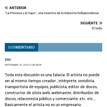
o
e
d
m
A
n
r
i
r
o
r
I
e
p
g
a
n
t
ANTERIOR
k
n
p
e
m
k
i
“La Princesa y el Sapo”, una muestra de la industria hollywoodense
r
r
SIGUIENTE
El Sello
1 COMENTARIO
zxc
SEPTIEMBRE 10, 2010 A LAS 18:09
Toda esta discusión es una falacia. El artista no puede
ser al mismo tiempo creador , intérprete, sonidista,
transportista de equipos, publicista, editor de discos,
constructor de sitios web, webmaster, distribuidor de
discos, relacionista público y comerciante, etc. etc…
Basicamente el artista no es un empresario.