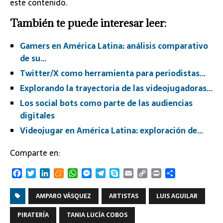
este contenido.
También te puede interesar leer:
Gamers en América Latina: análisis comparativo
de su…
Twitter/X como herramienta para periodistas…
Explorando la trayectoria de las videojugadoras…
Los social bots como parte de las audiencias
digitales
Videojugar en América Latina: exploración de…
Comparte en:
F
T
L
M
W
M
T
S
E
C
P
C
a
w
i
e
h
e
e
k
m
o
r
o
c
i
n
n
a
s
l
y
a
p
i
m
AMPARO VÁSQUEZ
ARTISTAS
LUIS AGUILAR
e
t
k
e
t
s
e
p
i
y
n
p
b
t
e
a
s
e
g
e
l
L
t
a
PIRATERÍA
TANIA LUCÍA COBOS