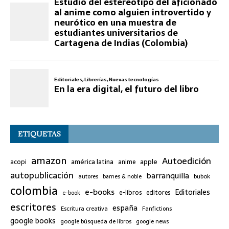
ETIQUETAS
amazon
Autoedición
américa latina
apple
acopi
anime
autopublicación
barranquilla
bubok
autores
barnes & noble
colombia
e-books
Editoriales
e-libros
editores
e-book
escritores
españa
Escritura creativa
Fanfictions
google books
google búsqueda de libros
google news