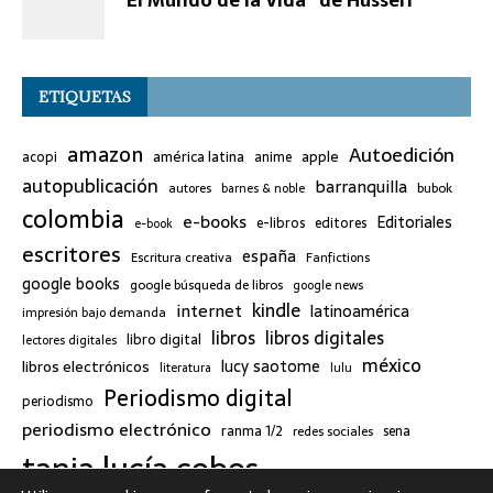
ETIQUETAS
amazon
Autoedición
américa latina
apple
acopi
anime
autopublicación
barranquilla
bubok
autores
barnes & noble
colombia
e-books
Editoriales
e-libros
editores
e-book
escritores
españa
Escritura creativa
Fanfictions
google books
google búsqueda de libros
google news
kindle
internet
latinoamérica
impresión bajo demanda
libros
libros digitales
libro digital
lectores digitales
méxico
lucy saotome
libros electrónicos
literatura
lulu
Periodismo digital
periodismo
periodismo electrónico
ranma 1/2
redes sociales
sena
tania lucía cobos
twitter