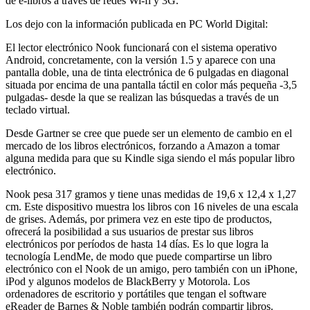
de e-libros a través de redes Wi-fi y 3G.
Los dejo con la información publicada en PC World Digital:
El lector electrónico Nook funcionará con el sistema operativo
Android, concretamente, con la versión 1.5 y aparece con una
pantalla doble, una de tinta electrónica de 6 pulgadas en diagonal
situada por encima de una pantalla táctil en color más pequeña -3,5
pulgadas- desde la que se realizan las búsquedas a través de un
teclado virtual.
Desde Gartner se cree que puede ser un elemento de cambio en el
mercado de los libros electrónicos, forzando a Amazon a tomar
alguna medida para que su Kindle siga siendo el más popular libro
electrónico.
Nook pesa 317 gramos y tiene unas medidas de 19,6 x 12,4 x 1,27
cm. Este dispositivo muestra los libros con 16 niveles de una escala
de grises. Además, por primera vez en este tipo de productos,
ofrecerá la posibilidad a sus usuarios de prestar sus libros
electrónicos por períodos de hasta 14 días. Es lo que logra la
tecnología LendMe, de modo que puede compartirse un libro
electrónico con el Nook de un amigo, pero también con un iPhone,
iPod y algunos modelos de BlackBerry y Motorola. Los
ordenadores de escritorio y portátiles que tengan el software
eReader de Barnes & Noble también podrán compartir libros.