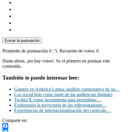
Enviar la puntuación
Promedio de puntuación
0
/ 5. Recuento de votos:
0
Hasta ahora, ¡no hay votos!. Se el primero en puntuar este
contenido.
También te puede interesar leer:
Gamers en América Latina: análisis comparativo de su…
Los social bots como parte de las audiencias digitales
Twitter/X como herramienta para periodistas…
Explorando la trayectoria de las videojugadoras…
Experiencias de internacionalización del currículo…
Comparte en:
Facebook