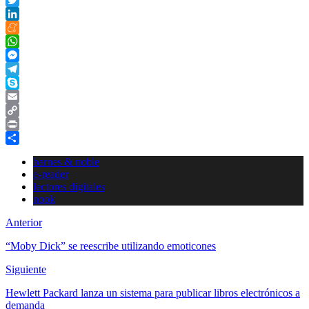
Twitter
LinkedIn
Meneame
WhatsApp
Messenger
Telegram
Skype
Email
Copy
Link
Print
Compartir
barnes & noble
e-reader
lectores digitales
nook
Anterior
“Moby Dick” se reescribe utilizando emoticones
Siguiente
Hewlett Packard lanza un sistema para publicar libros electrónicos a
demanda