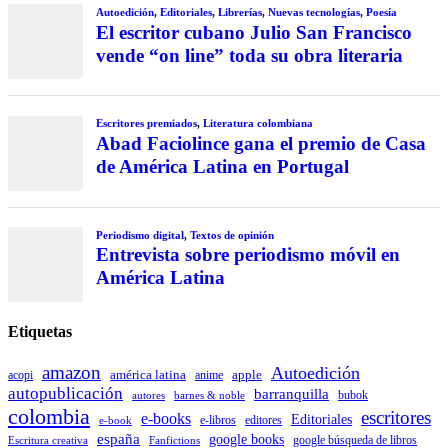
Autoedición
,
Editoriales
,
Librerías
,
Nuevas tecnologías
,
Poesía
El escritor cubano Julio San Francisco
vende “on line” toda su obra literaria
Escritores premiados
,
Literatura colombiana
Abad Faciolince gana el premio de Casa
de América Latina en Portugal
Periodismo digital
,
Textos de opinión
Entrevista sobre periodismo móvil en
América Latina
Etiquetas
amazon
Autoedición
américa latina
apple
acopi
anime
autopublicación
barranquilla
autores
bubok
barnes & noble
colombia
escritores
e-books
Editoriales
e-libros
editores
e-book
españa
google books
Escritura creativa
Fanfictions
google búsqueda de libros