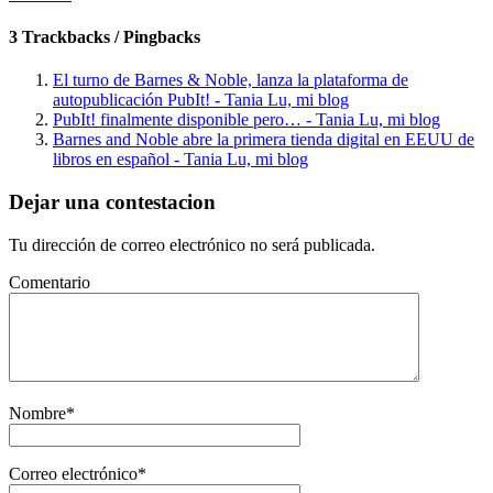
3 Trackbacks / Pingbacks
El turno de Barnes & Noble, lanza la plataforma de
autopublicación PubIt! - Tania Lu, mi blog
PubIt! finalmente disponible pero… - Tania Lu, mi blog
Barnes and Noble abre la primera tienda digital en EEUU de
libros en español - Tania Lu, mi blog
Dejar una contestacion
Tu dirección de correo electrónico no será publicada.
Comentario
Nombre
*
Correo electrónico
*