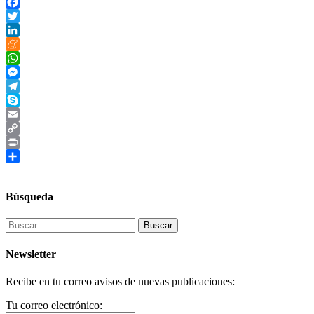
Facebook
Twitter
LinkedIn
Meneame
WhatsApp
Messenger
Telegram
Skype
Email
Copy
Link
Print
Compartir
Búsqueda
Buscar:
Newsletter
Recibe en tu correo avisos de nuevas publicaciones:
Tu correo electrónico: