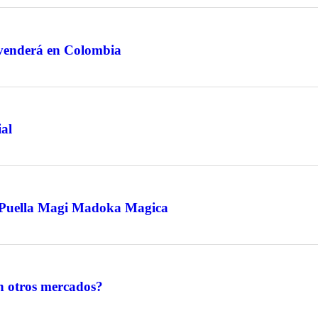
 venderá en Colombia
ial
a Puella Magi Madoka Magica
en otros mercados?