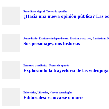
Periodismo digital
,
Textos de opinión
¿Hacia una nueva opinión pública? Las ocho
Autoedición
,
Escritores independientes
,
Escritura creativa
,
Fanfictions
,
N
Sus personajes, mis historias
Escritura académica
,
Textos de opinión
Explorando la trayectoria de las videojuga
Editoriales
,
Librerías
,
Nuevas tecnologías
Editoriales: renovarse o morir