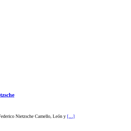
etzsche
de Federico Nietzsche Camello, León y
[…]