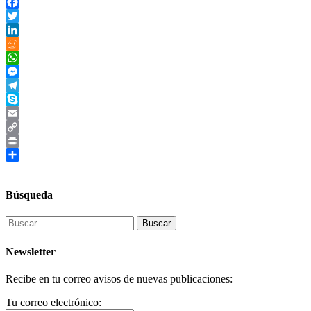
Facebook
Twitter
LinkedIn
Meneame
WhatsApp
Messenger
Telegram
Skype
Email
Copy
Link
Print
Compartir
Búsqueda
Buscar:
Newsletter
Recibe en tu correo avisos de nuevas publicaciones:
Tu correo electrónico: