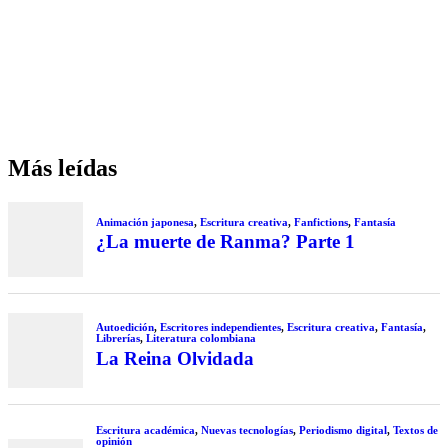
Más leídas
Animación japonesa
,
Escritura creativa
,
Fanfictions
,
Fantasía
¿La muerte de Ranma? Parte 1
Autoedición
,
Escritores independientes
,
Escritura creativa
,
Fantasía
,
Librerías
,
Literatura colombiana
La Reina Olvidada
Escritura académica
,
Nuevas tecnologías
,
Periodismo digital
,
Textos de
opinión