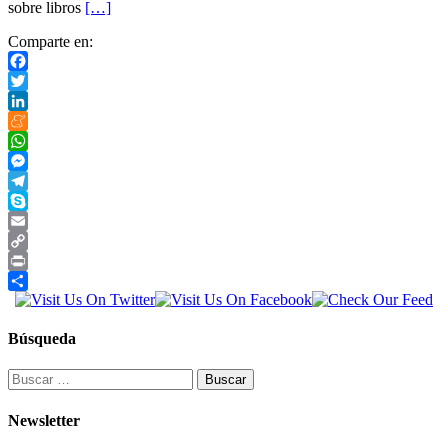
sobre libros
[…]
Comparte en:
Facebook
Twitter
LinkedIn
Meneame
WhatsApp
Messenger
Telegram
Skype
Email
Copy
Link
Print
Compartir
Búsqueda
Buscar:
Newsletter