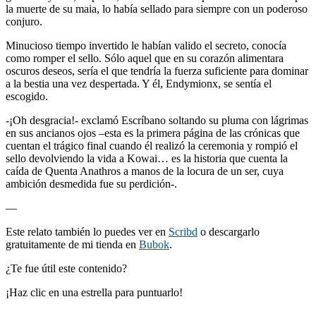
la muerte de su maia, lo había sellado para siempre con un poderoso
conjuro.
Minucioso tiempo invertido le habían valido el secreto, conocía
como romper el sello. Sólo aquel que en su corazón alimentara
oscuros deseos, sería el que tendría la fuerza suficiente para dominar
a la bestia una vez despertada. Y él, Endymionx, se sentía el
escogido.
-¡Oh desgracia!- exclamó Escríbano soltando su pluma con lágrimas
en sus ancianos ojos –esta es la primera página de las crónicas que
cuentan el trágico final cuando él realizó la ceremonia y rompió el
sello devolviendo la vida a Kowai… es la historia que cuenta la
caída de Quenta Anathros a manos de la locura de un ser, cuya
ambición desmedida fue su perdición-.
—
Este relato también lo puedes ver en
Scribd
o descargarlo
gratuitamente de mi tienda en
Bubok
.
¿Te fue útil este contenido?
¡Haz clic en una estrella para puntuarlo!