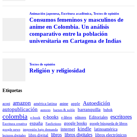
Animación japonesa
,
Escritura académica
,
Textos de opinión
Consumos femeninos y masculinos de
anime en Colombia. Un análisis
comparativo entre la población
universitaria en Cartagena de Indias
Textos de opinión
Religión y religiosidad
Etiquetas
amazon
Autoedición
américa latina
apple
acopi
anime
autopublicación
barranquilla
autores
bubok
barnes & noble
colombia
escritores
e-books
Editoriales
e-libros
editores
e-book
españa
google books
Escritura creativa
Fanfictions
google búsqueda de libros
kindle
internet
latinoamérica
impresión bajo demanda
google news
libros
libros digitales
libro digital
libros electrónicos
lectores digitales