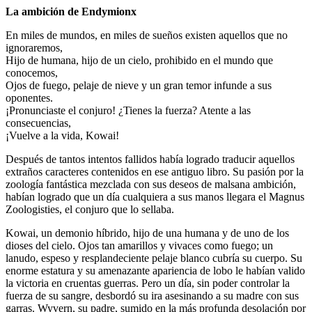
La ambición de Endymionx
En miles de mundos, en miles de sueños existen aquellos que no
ignoraremos,
Hijo de humana, hijo de un cielo, prohibido en el mundo que
conocemos,
Ojos de fuego, pelaje de nieve y un gran temor infunde a sus
oponentes.
¡Pronunciaste el conjuro! ¿Tienes la fuerza? Atente a las
consecuencias,
¡Vuelve a la vida, Kowai!
Después de tantos intentos fallidos había logrado traducir aquellos
extraños caracteres contenidos en ese antiguo libro. Su pasión por la
zoología fantástica mezclada con sus deseos de malsana ambición,
habían logrado que un día cualquiera a sus manos llegara el Magnus
Zoologisties, el conjuro que lo sellaba.
Kowai, un demonio híbrido, hijo de una humana y de uno de los
dioses del cielo. Ojos tan amarillos y vivaces como fuego; un
lanudo, espeso y resplandeciente pelaje blanco cubría su cuerpo. Su
enorme estatura y su amenazante apariencia de lobo le habían valido
la victoria en cruentas guerras. Pero un día, sin poder controlar la
fuerza de su sangre, desbordó su ira asesinando a su madre con sus
garras. Wyvern, su padre, sumido en la más profunda desolación por