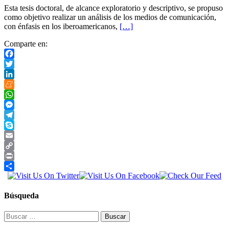
Esta tesis doctoral, de alcance exploratorio y descriptivo, se propuso
como objetivo realizar un análisis de los medios de comunicación,
con énfasis en los iberoamericanos,
[…]
Comparte en:
Facebook
Twitter
LinkedIn
Meneame
WhatsApp
Messenger
Telegram
Skype
Email
Copy
Link
Print
Compartir
Búsqueda
Buscar: