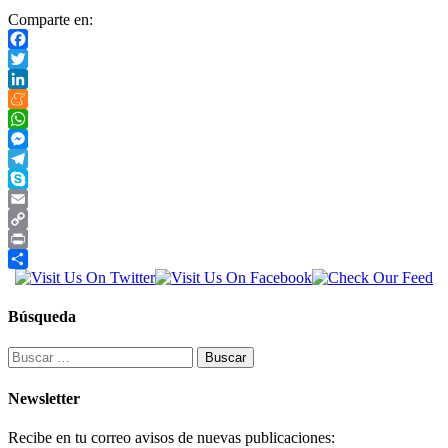
Comparte en:
Facebook
Twitter
LinkedIn
Meneame
WhatsApp
Messenger
Telegram
Skype
Email
Copy
Link
Print
Compartir
Búsqueda
Buscar:
Newsletter
Recibe en tu correo avisos de nuevas publicaciones: