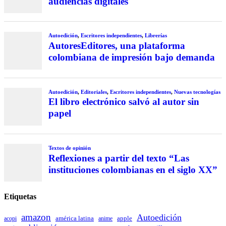
audiencias digitales
Autoedición
,
Escritores independientes
,
Librerías
AutoresEditores, una plataforma
colombiana de impresión bajo demanda
Autoedición
,
Editoriales
,
Escritores independientes
,
Nuevas tecnologías
El libro electrónico salvó al autor sin
papel
Textos de opinión
Reflexiones a partir del texto “Las
instituciones colombianas en el siglo XX”
Etiquetas
amazon
Autoedición
américa latina
apple
acopi
anime