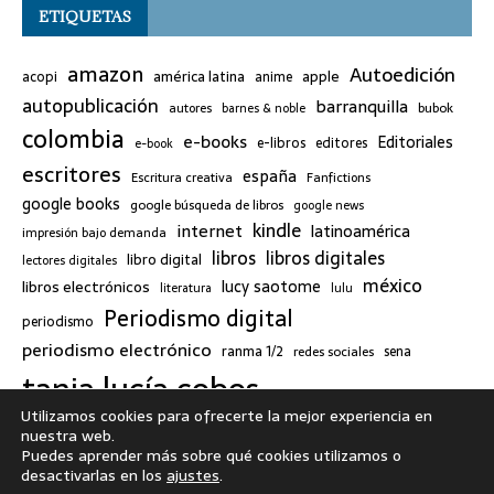
ETIQUETAS
amazon
Autoedición
américa latina
apple
acopi
anime
autopublicación
barranquilla
bubok
autores
barnes & noble
colombia
e-books
Editoriales
e-libros
editores
e-book
escritores
españa
Escritura creativa
Fanfictions
google books
google búsqueda de libros
google news
kindle
internet
latinoamérica
impresión bajo demanda
libros
libros digitales
libro digital
lectores digitales
méxico
lucy saotome
libros electrónicos
literatura
lulu
Periodismo digital
periodismo
periodismo electrónico
ranma 1/2
redes sociales
sena
tania lucía cobos
twitter
Utilizamos cookies para ofrecerte la mejor experiencia en
nuestra web.
Tweets by TaniaLu
Puedes aprender más sobre qué cookies utilizamos o
desactivarlas en los
ajustes
.