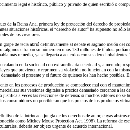
nocimiento legal e histórico, público y privado de quien escribió o comp
uto de la Reina Ana, primera ley de protección del derecho de propiedad
ntes situaciones históricas, el “derecho de autor” ha supuesto no sólo 
ales de los creadores.
un golpe de tecla abrió definitivamente al debate el sagrado melón del 
do -algunos cifraban su número en unos 130 millones de títulos- podían s
 había más remedio, ya se llegaría a acuerdos con sus derechohabientes.
o calando en la sociedad con extraordinaria celeridad y, a menudo, respa
 leyes que previenen y reprimen su violación no funcionan con la misma 
le demasiado el presente y el futuro de quienes los han hecho posibles. Es
miento en los procesos de producción se compadece mal con el mantenim
rcializar sus versiones digitales a precios demasiado cercanos a las de 
ustifica a veces las reacciones de defensa: si muchos editores no se hub
 los consumidores no percibieran que los precios de los productos virtua
finitivo de la intrincada jungla de los derechos de autor, cuyas abstrusa
onocida como Mickey Mouse Protection Act, 1998). La reforma de ese i
ulturales, debería ser objeto urgente de acuerdo internacional.