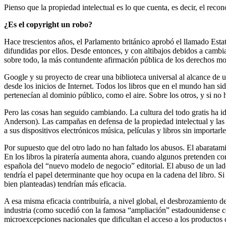
Pienso que la propiedad intelectual es lo que cuenta, es decir, el reco
¿Es el copyright un robo?
Hace trescientos años, el Parlamento británico aprobó el llamado Estat
difundidas por ellos. Desde entonces, y con altibajos debidos a cambia
sobre todo, la más contundente afirmación pública de los derechos mor
Google y su proyecto de crear una biblioteca universal al alcance de 
desde los inicios de Internet. Todos los libros que en el mundo han si
pertenecían al dominio público, como el aire. Sobre los otros, y si no
Pero las cosas han seguido cambiando. La cultura del todo gratis ha id
Anderson). Las campañas en defensa de la propiedad intelectual y las
a sus dispositivos electrónicos música, películas y libros sin importar
Por supuesto que del otro lado no han faltado los abusos. El abarata
En los libros la piratería aumenta ahora, cuando algunos pretenden come
española del “nuevo modelo de negocio” editorial. El abuso de un lado j
tendría el papel determinante que hoy ocupa en la cadena del libro. Si
bien planteadas) tendrían más eficacia.
A esa misma eficacia contribuiría, a nivel global, el desbrozamiento de
industria (como sucedió con la famosa “ampliación” estadounidense c
microexcepciones nacionales que dificultan el acceso a los productos c