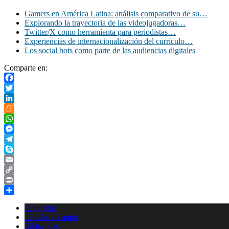
Gamers en América Latina: análisis comparativo de su…
Explorando la trayectoria de las videojugadoras…
Twitter/X como herramienta para periodistas…
Experiencias de internacionalización del currículo…
Los social bots como parte de las audiencias digitales
Comparte en:
Facebook
Twitter
LinkedIn
Meneame
WhatsApp
Messenger
Telegram
Skype
Email
Copy
Link
Print
Compartir
copyright
derecho de autor
Editoriales