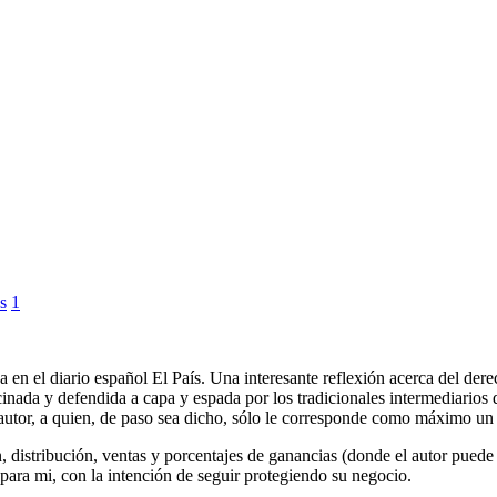
s
1
 el diario español El País. Una interesante reflexión acerca del derec
nada y defendida a capa y espada por los tradicionales intermediarios d
el autor, a quien, de paso sea dicho, sólo le corresponde como máximo u
istribución, ventas y porcentajes de ganancias (donde el autor puede 
para mi, con la intención de seguir protegiendo su negocio.