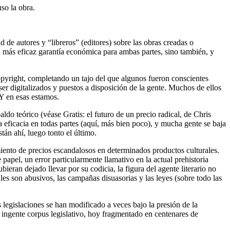
uso la obra.
 de autores y “libreros” (editores) sobre las obras creadas o
la más eficaz garantía económica para ambas partes, sino también, y
copyright, completando un tajo del que algunos fueron conscientes
er digitalizados y puestos a disposición de la gente. Muchos de ellos
 Y en esas estamos.
ldo teórico (véase Gratis: el futuro de un precio radical, de Chris
eficacia en todas partes (aquí, más bien poco), y mucha gente se baja
tán ahí, luego tonto el último.
iento de precios escandalosos en determinados productos culturales.
papel, un error particularmente llamativo en la actual prehistoria
ieran dejado llevar por su codicia, la figura del agente literario no
les son abusivos, las campañas disuasorias y las leyes (sobre todo las
s legislaciones se han modificado a veces bajo la presión de la
ngente corpus legislativo, hoy fragmentado en centenares de