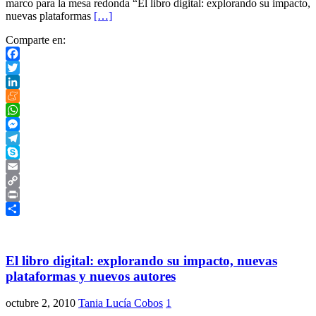
marco para la mesa redonda “El libro digital: explorando su impacto,
nuevas plataformas
[…]
Comparte en:
Facebook
Twitter
LinkedIn
Meneame
WhatsApp
Messenger
Telegram
Skype
Email
Copy
Link
Print
Compartir
El libro digital: explorando su impacto, nuevas
plataformas y nuevos autores
octubre 2, 2010
Tania Lucía Cobos
1