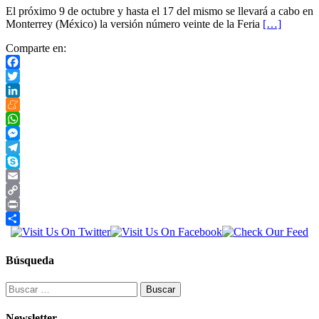
El próximo 9 de octubre y hasta el 17 del mismo se llevará a cabo en
Monterrey (México) la versión número veinte de la Feria
[…]
Comparte en:
Facebook
Twitter
LinkedIn
Meneame
WhatsApp
Messenger
Telegram
Skype
Email
Copy
Link
Print
Compartir
Búsqueda
Buscar:
Newsletter