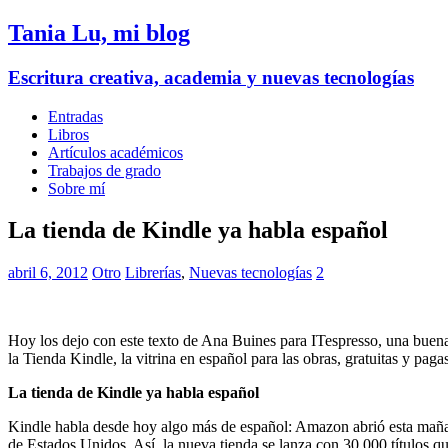
Tania Lu, mi blog
Escritura creativa, academia y nuevas tecnologías
Entradas
Libros
Artículos académicos
Trabajos de grado
Sobre mí
La tienda de Kindle ya habla español
abril 6, 2012
Otro
Librerías
,
Nuevas tecnologías
2
Hoy los dejo con este texto de Ana Buines para ITespresso, una buena 
la Tienda Kindle, la vitrina en español para las obras, gratuitas y paga
La tienda de Kindle ya habla español
Kindle habla desde hoy algo más de español: Amazon abrió esta mañ
de Estados Unidos. Así, la nueva tienda se lanza con 30.000 títulos q