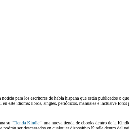
noticia para los escritores de habla hispana que están publicados o que
s, en este idioma: libros, singles, periódicos, manuales e inclusive foros
ana su “
Tienda Kindle
“, una nueva tienda de ebooks dentro de la Kindle
ue podrán ser descargados en cualquier dispositivo Kindle dentro del paí