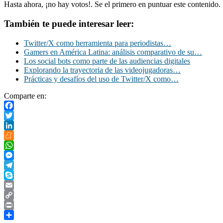
Hasta ahora, ¡no hay votos!. Se el primero en puntuar este contenido.
También te puede interesar leer:
Twitter/X como herramienta para periodistas…
Gamers en América Latina: análisis comparativo de su…
Los social bots como parte de las audiencias digitales
Explorando la trayectoria de las videojugadoras…
Prácticas y desafíos del uso de Twitter/X como…
Comparte en:
Facebook
Twitter
LinkedIn
Meneame
WhatsApp
Messenger
Telegram
Skype
Email
Copy
Link
Print