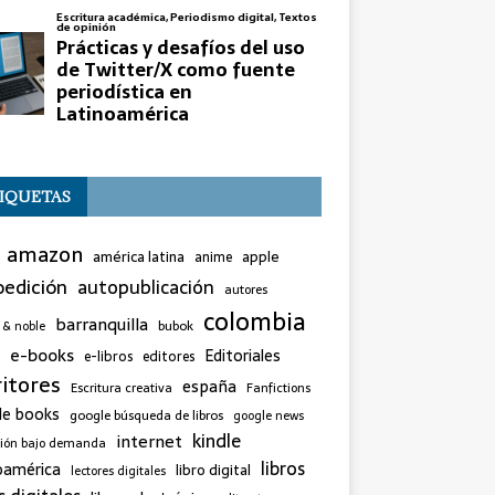
IQUETAS
amazon
américa latina
apple
anime
edición
autopublicación
autores
colombia
barranquilla
bubok
 & noble
e-books
Editoriales
e-libros
editores
ritores
españa
Escritura creativa
Fanfictions
le books
google búsqueda de libros
google news
kindle
internet
sión bajo demanda
libros
oamérica
libro digital
lectores digitales