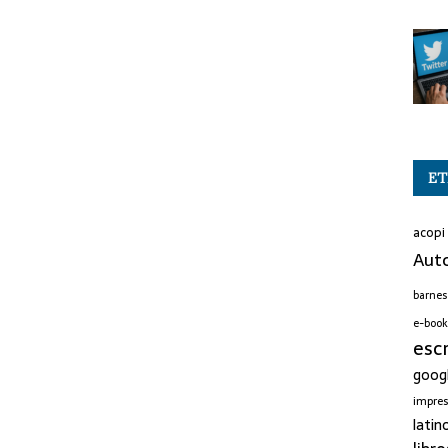
ET
acopi
Auto
barnes
e-book
esc
goog
impre
latin