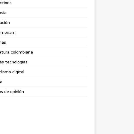
ctions
asía
ación
emoriam
rías
atura colombiana
as tecnologías
dismo digital
ía
s de opinión