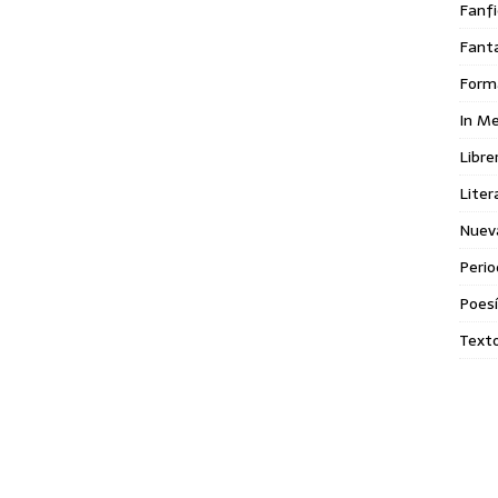
Fanfi
Fant
Form
In M
Libre
Liter
Nuev
Perio
Poes
Texto