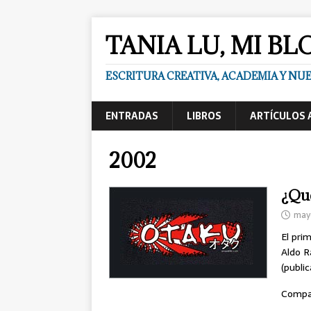
TANIA LU, MI BL
ESCRITURA CREATIVA, ACADEMIA Y N
ENTRADAS
LIBROS
ARTÍCULOS 
2002
¿Qué
may
El pri
Aldo R
(publi
Compa