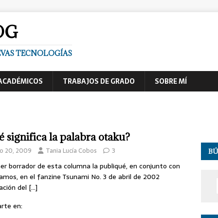
OG
UEVAS TECNOLOGÍAS
ACADÉMICOS
TRABAJOS DE GRADO
SOBRE MÍ
 significa la palabra otaku?
o 20, 2009
Tania Lucía Cobos
3
B
mer borrador de esta columna la publiqué, en conjunto con
amos, en el fanzine Tsunami No. 3 de abril de 2002
cación del
[…]
rte en: