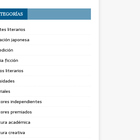
TEGORÍAS
es literarios
ación japonesa
dición
ia ficción
os literarios
sidades
riales
tores independientes
tores premiados
tura académica
tura creativa