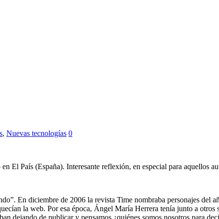
s
,
Nuevas tecnologías
0
 en El País (España). Interesante reflexión, en especial para aquellos a
mundo”. En diciembre de 2006 la revista Time nombraba personajes del añ
cían la web. Por esa época, Ángel María Herrera tenía junto a otros s
taban dejando de publicar y pensamos ¿quiénes somos nosotros para deci