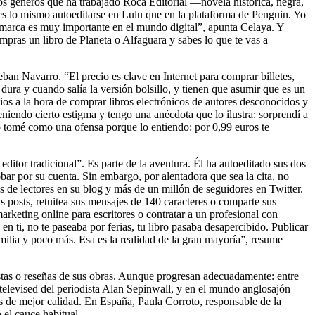
los géneros que ha trabajado Roca Editorial —novela histórica, negra,
o es lo mismo autoeditarse en Lulu que en la plataforma de Penguin. Yo
a marca es muy importante en el mundo digital”, apunta Celaya. Y
compras un libro de Planeta o Alfaguara y sabes lo que te vas a
eban Navarro. “El precio es clave en Internet para comprar billetes,
dura y cuando salía la versión bolsillo, y tienen que asumir que es un
ios a la hora de comprar libros electrónicos de autores desconocidos y
iendo cierto estigma y tengo una anécdota que lo ilustra: sorprendí a
o tomé como una ofensa porque lo entiendo: por 0,99 euros te
 editor tradicional”. Es parte de la aventura. Él ha autoeditado sus dos
ar por su cuenta. Sin embargo, por alentadora que sea la cita, no
 de lectores en su blog y más de un millón de seguidores en Twitter.
s posts, retuitea sus mensajes de 140 caracteres o comparte sus
arketing online para escritores o contratar a un profesional con
en ti, no te paseaba por ferias, tu libro pasaba desapercibido. Publicar
milia y poco más. Esa es la realidad de la gran mayoría”, resume
vistas o reseñas de sus obras. Aunque progresan adecuadamente: entre
 televised del periodista Alan Sepinwall, y en el mundo anglosajón
s de mejor calidad. En España, Paula Corroto, responsable de la
 el cauce habitual.