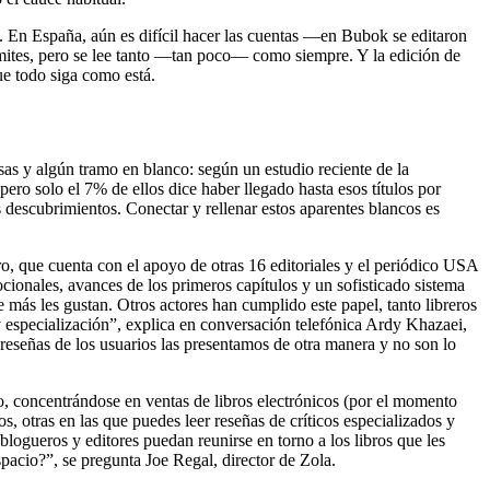
. En España, aún es difícil hacer las cuentas —en Bubok se editaron
ímites, pero se lee tanto —tan poco— como siempre. Y la edición de
ue todo siga como está.
sas y algún tramo en blanco: según un estudio reciente de la
ero solo el 7% de ellos dice haber llegado hasta esos títulos por
s descubrimientos. Conectar y rellenar estos aparentes blancos es
o, que cuenta con el apoyo de otras 16 editoriales y el periódico USA
mocionales, avances de los primeros capítulos y un sofisticado sistema
e más les gustan. Otros actores han cumplido este papel, tanto libreros
y especialización”, explica en conversación telefónica Ardy Khazaei,
reseñas de los usuarios las presentamos de otra manera y no son lo
o, concentrándose en ventas de libros electrónicos (por el momento
, otras en las que puedes leer reseñas de críticos especializados y
, blogueros y editores puedan reunirse en torno a los libros que les
spacio?”, se pregunta Joe Regal, director de Zola.