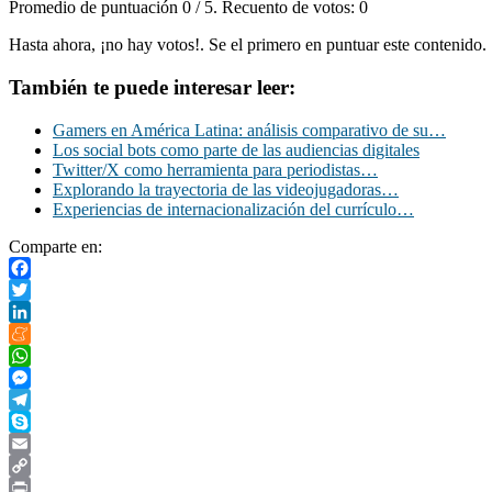
Promedio de puntuación
0
/ 5. Recuento de votos:
0
Hasta ahora, ¡no hay votos!. Se el primero en puntuar este contenido.
También te puede interesar leer:
Gamers en América Latina: análisis comparativo de su…
Los social bots como parte de las audiencias digitales
Twitter/X como herramienta para periodistas…
Explorando la trayectoria de las videojugadoras…
Experiencias de internacionalización del currículo…
Comparte en:
Facebook
Twitter
LinkedIn
Meneame
WhatsApp
Messenger
Telegram
Skype
Email
Copy