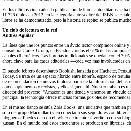
En los últimos cinco años la publicación de libros autoeditados se h
11.728 títulos en 2012, en la categoría autor-editor del ISBN se cat
libros se ha democratizado, pero la historia se repite: se publica mu
Un club de lectura en la red
Andrea Aguilar
La línea que une los puntos entre un ávido lector-comprador online y s
consultora Codex Group, en Estados Unidos el 61% de las compras de lib
canales cibernéticos. Las librerías tradicionales se quedan con el 39%
ahora clave para las casas editoriales —cada vez más involucradas en
El pasado febrero desembarcó Bookish, lanzada por Hachette, Penguin y
Today. Se trata de un espacio híbrido entre librería, espacio de tertul
de recomendación de nuevos títulos a partir de la información del usuar
como suplementos y revistas, y ellos siguen ahí. Nuestro trabajo es u
director del proyecto. “Amazon es una tienda y tenemos un vínculo con
principal, la tecnología ofrece muchas formas posibles de recomendar 
En el mismo flanco se sitúa Zola Books, una iniciativa que también p
solo del grupo Macmillan) y en conectar a sus seguidores con librerías
blogueros. Puedes dar con el twitter de tu autor favorito o con su blog,
gustan. En el mundo real estos encuentros se producen en librerías, cl