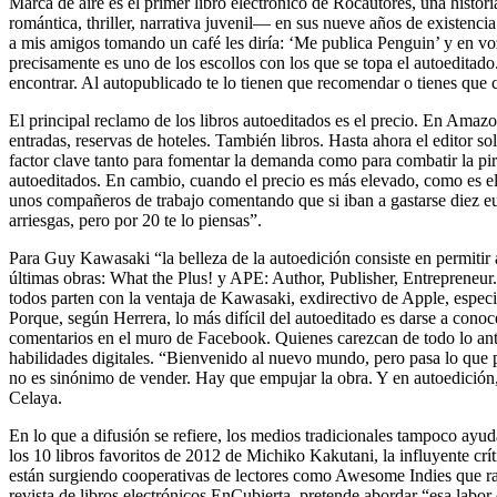
Marca de aire es el primer libro electrónico de Rocautores, una histo
romántica, thriller, narrativa juvenil— en sus nueve años de existenc
a mis amigos tomando un café les diría: ‘Me publica Penguin’ y en vo
precisamente es uno de los escollos con los que se topa el autoeditado.
encontrar. Al autopublicado te lo tienen que recomendar o tienes que 
El principal reclamo de los libros autoeditados es el precio. En Amazo
entradas, reservas de hoteles. También libros. Hasta ahora el editor s
factor clave tanto para fomentar la demanda como para combatir la pir
autoeditados. En cambio, cuando el precio es más elevado, como es el 
unos compañeros de trabajo comentando que si iban a gastarse diez eu
arriesgas, pero por 20 te lo piensas”.
Para Guy Kawasaki “la belleza de la autoedición consiste en permitir a 
últimas obras: What the Plus! y APE: Author, Publisher, Entrepreneur.
todos parten con la ventaja de Kawasaki, exdirectivo de Apple, especi
Porque, según Herrera, lo más difícil del autoeditado es darse a cono
comentarios en el muro de Facebook. Quienes carezcan de todo lo anteri
habilidades digitales. “Bienvenido al nuevo mundo, pero pasa lo que pas
no es sinónimo de vender. Hay que empujar la obra. Y en autoedición, 
Celaya.
En lo que a difusión se refiere, los medios tradicionales tampoco ayu
los 10 libros favoritos de 2012 de Michiko Kakutani, la influyente cr
están surgiendo cooperativas de lectores como Awesome Indies que ras
revista de libros electrónicos EnCubierta, pretende abordar “esa labor 