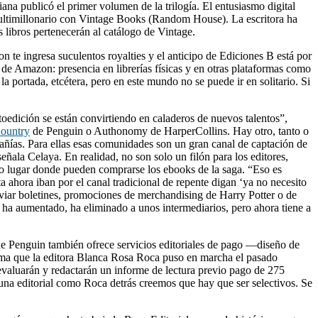
na publicó el primer volumen de la trilogía. El entusiasmo digital
o multimillonario con Vintage Books (Random House). La escritora ha
libros pertenecerán al catálogo de Vintage.
 te ingresa suculentos royalties y el anticipo de Ediciones B está por
 de Amazon: presencia en librerías físicas y en otras plataformas como
a portada, etcétera, pero en este mundo no se puede ir en solitario. Si
dición se están convirtiendo en caladeros de nuevos talentos”,
ountry
de Penguin o Authonomy de HarperCollins. Hay otro, tanto o
añías. Para ellas esas comunidades son un gran canal de captación de
eñala Celaya. En realidad, no son solo un filón para los editores,
ico lugar donde pueden comprarse los ebooks de la saga. “Eso es
ta ahora iban por el canal tradicional de repente digan ‘ya no necesito
nviar boletines, promociones de merchandising de Harry Potter o de
 ha aumentado, ha eliminado a unos intermediarios, pero ahora tiene a
 de Penguin también ofrece servicios editoriales de pago —diseño de
rma que la editora Blanca Rosa Roca puso en marcha el pasado
 evaluarán y redactarán un informe de lectura previo pago de 275
r una editorial como Roca detrás creemos que hay que ser selectivos. Se