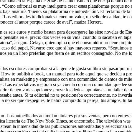
ria situada en la España de 2046 de Daniel Bilbao que encaja dentro de 
ia. “Como editorial es muy inteligente crear estas plataformas porque n
z baja añadiría ‘bueno, su plataforma de autoedición’. El reclamo de l
 “Las editoriales tradicionales tienen un valor, un sello de calidad, te 
conocer al autor porque carece de aval”, matiza Herrera.
n.es seis euros y medio bastan para descargarse las siete novelas de Est
olo pensaba en el precio dos veces en su vida: cuando lo sacaban en tapa 
atería”, asegura Celaya, quien opina que el consumidor no tiene prejuic
caso del papel, Navarro cree que sí hay mayores reparos. “Seguimos ten
ros en un libro preferían que fuera de un escritor consagrado. No me l
los escritores comprobar si a la gente le gusta su libro sin pasar por un
 How to publish a book, un manual para todo aquel que se decida a prob
alista en marketing y empresario con una comunidad de cientos de miles
cer. Las expectativas mejoran si ya cuenta con una comunidad que lee su
or tienen varias opciones: cruzar los dedos, apuntarse a un taller de m
aba antes. Si tu editorial no te posicionaba correctamente, no invertía 
a no ser que despegues, te habrá comprado tu pareja, tus amigos, tu fa
dan. Los autoeditados acumulan titulares por sus ventas, pero no entre
ítica literaria de The New York Times, se encontraba The television was
trean la inmensidad de las publicaciones autoeditadas y seleccionan la
de prescripción que tanta falta hace entre los libros” que no han seguido