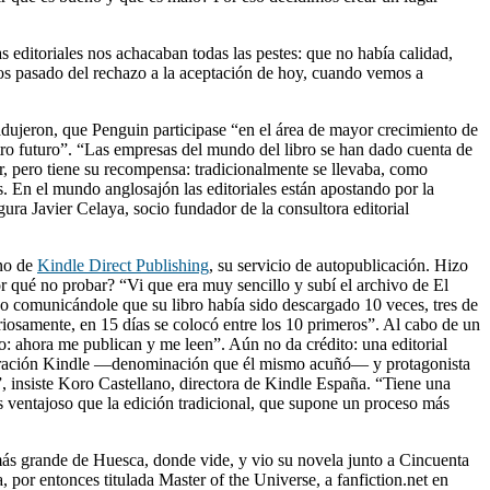
 editoriales nos achacaban todas las pestes: que no había calidad,
s pasado del rechazo a la aceptación de hoy, cuando vemos a
dujeron, que Penguin participase “en el área de mayor crecimiento de
estro futuro”. “Las empresas del mundo del libro se han dado cuenta de
or, pero tiene su recompensa: tradicionalmente se llevaba, como
 En el mundo anglosajón las editoriales están apostando por la
gura Javier Celaya, socio fundador de la consultora editorial
 no de
Kindle Direct Publishing
, su servicio de autopublicación. Hizo
or qué no probar? “Vi que era muy sencillo y subí el archivo de El
eo comunicándole que su libro había sido descargado 10 veces, tres de
iosamente, en 15 días se colocó entre los 10 primeros”. Al cabo de un
: ahora me publican y me leen”. Aún no da crédito: una editorial
 generación Kindle —denominación que él mismo acuñó— y protagonista
 insiste Koro Castellano, directora de Kindle España. “Tiene una
más ventajoso que la edición tradicional, que supone un proceso más
a más grande de Huesca, donde vide, y vio su novela junto a Cincuenta
 por entonces titulada Master of the Universe, a fanfiction.net en