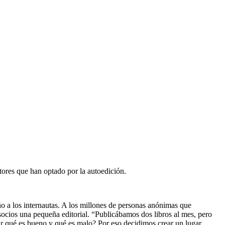
utores que han optado por la autoedición.
o a los internautas. A los millones de personas anónimas que
ocios una pequeña editorial. “Publicábamos dos libros al mes, pero
r qué es bueno y qué es malo? Por eso decidimos crear un lugar