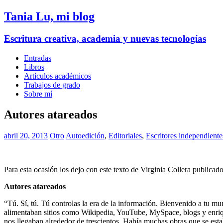
Tania Lu, mi blog
Escritura creativa, academia y nuevas tecnologías
Entradas
Libros
Artículos académicos
Trabajos de grado
Sobre mí
Autores atareados
abril 20, 2013
Otro
Autoedición
,
Editoriales
,
Escritores independiente
Para esta ocasión los dejo con este texto de Virginia Collera publicado
Autores atareados
“Tú. Sí, tú. Tú controlas la era de la información. Bienvenido a tu 
alimentaban sitios como Wikipedia, YouTube, MySpace, blogs y enrique
nos llegaban alrededor de trescientos. Había muchas obras que se es