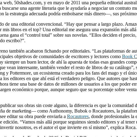
a web, 50shades.com, y en mayo de 2011 una pequeña editorial australia
 a buscarse una agente literaria que le ayudaría a negociar un contrat
n la estrategia adecuada podría embolsarse más dinero—, sus próximos 
ldo de una editorial convencional. “Hay que pensar a largo plazo. Amazon
r mis libros en el top? Una editorial me asegura una expansión más allá
a gana el “control total” sobre sus novelas. “Ellos deciden el precio, l
ndo escribo?”.
también acabaron fichando por editoriales. “Las plataformas de autoe
cipales objetivos de comunidades de escritores y lectores como
Book C
y siempre un buen lector, de ahí la apuesta de todas esas grandes comp
ue vean interesante, también vender el resto de libros de su catálogo”, s
ling y Pottermore, un ecosistema creado para los fans del mago y el ún
a los editores en que ahí está el verdadero peligro. Que autores que has
hora tiene una base de datos de millones de usuarios a los que poder e
l margen económico porque, aunque seguro que su porcentaje sobre venta
opublicar sus obras sin coste alguno, la diferencia es que la comunidad
campaña de marketing— como Authonomy, Bubok o Rocautores, la platafo
ee editar su obra puede enviarla a
Rocautores
, donde profesionales la
o de edición. “Vamos más allá porque seguimos siendo editores y al tene
nvertir nosotros, es el autor el que invierte en sí mismo”, explica Roca.