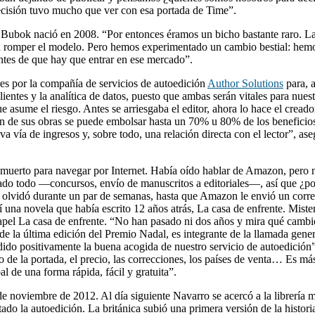
decisión tuvo mucho que ver con esa portada de Time”.
o Bubok nació en 2008. “Por entonces éramos un bicho bastante raro. Las
n romper el modelo. Pero hemos experimentado un cambio bestial: hemo
tes de que hay que entrar en ese mercado”.
es por la compañía de servicios de autoedición
Author Solutions
para, a
lientes y la analítica de datos, puesto que ambas serán vitales para nu
e asume el riesgo. Antes se arriesgaba el editor, ahora lo hace el cread
n de sus obras se puede embolsar hasta un 70% u 80% de los beneficios.
a vía de ingresos y, sobre todo, una relación directa con el lector”, ase
 muerto para navegar por Internet. Había oído hablar de Amazon, pero
entado todo —concursos, envío de manuscritos a editoriales—, así que ¿p
Se olvidó durante un par de semanas, hasta que Amazon le envió un corr
una novela que había escrito 12 años atrás, La casa de enfrente. Mister
pel La casa de enfrente. “No han pasado ni dos años y mira qué cambio
ta de la última edición del Premio Nadal, es integrante de la llamada
o positivamente la buena acogida de nuestro servicio de autoedición”,
eño de la portada, el precio, las correcciones, los países de venta… Es 
l de una forma rápida, fácil y gratuita”.
4 de noviembre de 2012. Al día siguiente Navarro se acercó a la librerí
o la autoedición. La británica subió una primera versión de la historia,