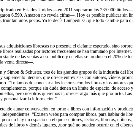
a triplicado en Estados Unidos —en 2011 superaron los 235.000 títulos—
alogaron 6.590, Amazon no revela cifras—. Hoy es posible publicar sin l
cho, triunfan unos pocos. Ya lo decía Lampedusa: que todo cambie para q
us adquisiciones librescas no presenta el elefante esperado, sino sorpre
ros realizadas por lectores frecuentes se han tramitado por Internet, p
 restante de las ventas a ese público y en ellas se producen el 20% de lo
 la venta directa—.
 Simon & Schuster, tres de los grandes grupos de la industria del libr
ia y suplemento literario, que ofrece entrevistas con autores, vídeos pro
io. “Tratamos de conectar a los lectores con los libros y los autores qu
n complemento, porque sin duda tienen un límite de espacio, de acceso 
 ellos, pero nosotros queremos ir, ofrecer algo más que producto. Las 
y personalizar la información”.
retende aunar conversación en torno a libros con información y product
 independientes. “Existen webs para comprar libros, para hablar de libros
 pero no hay un espacio en el que escritores, lectores, libreros, críticos
ubes de libros y demás lugares, ¿por qué no pueden ocurrir en el cibere