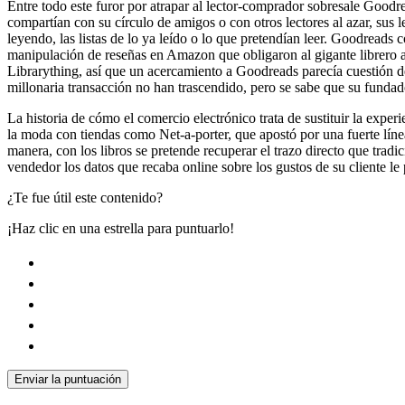
Entre todo este furor por atrapar al lector-comprador sobresale Goodrea
compartían con su círculo de amigos o con otros lectores al azar, sus
leyendo, las listas de lo ya leído o lo que pretendían leer. Goodreads
manipulación de reseñas en Amazon que obligaron al gigante librero a
Librarything, así que un acercamiento a Goodreads parecía cuestión d
millonaria transacción no han trascendido, pero se sabe que su funda
La historia de cómo el comercio electrónico trata de sustituir la expe
la moda con tiendas como Net-a-porter, que apostó por una fuerte línea 
manera, con los libros se pretende recuperar el trazo directo que tradi
vendedor los datos que recaba online sobre los gustos de su cliente le p
¿Te fue útil este contenido?
¡Haz clic en una estrella para puntuarlo!
Enviar la puntuación