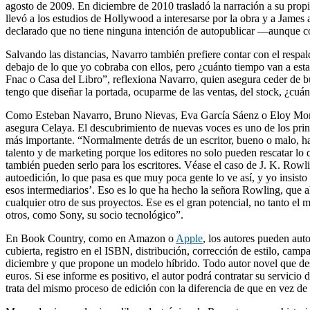
agosto de 2009. En diciembre de 2010 trasladó la narración a su propi
llevó a los estudios de Hollywood a interesarse por la obra y a James
declarado que no tiene ninguna intención de autopublicar —aunque co
Salvando las distancias, Navarro también prefiere contar con el respa
debajo de lo que yo cobraba con ellos, pero ¿cuánto tiempo van a esta
Fnac o Casa del Libro”, reflexiona Navarro, quien asegura ceder de buen
tengo que diseñar la portada, ocuparme de las ventas, del stock, ¿cuá
Como Esteban Navarro, Bruno Nievas, Eva García Sáenz o Eloy Moreno 
asegura Celaya. El descubrimiento de nuevas voces es uno de los prin
más importante. “Normalmente detrás de un escritor, bueno o malo, ha
talento y de marketing porque los editores no solo pueden rescatar lo q
también pueden serlo para los escritores. Véase el caso de J. K. Row
autoedición, lo que pasa es que muy poca gente lo ve así, y yo insisto 
esos intermediarios’. Eso es lo que ha hecho la señora Rowling, que a
cualquier otro de sus proyectos. Ese es el gran potencial, no tanto e
otros, como Sony, su socio tecnológico”.
En Book Country, como en Amazon o
Apple
, los autores pueden aut
cubierta, registro en el ISBN, distribución, corrección de estilo, 
diciembre y que propone un modelo híbrido. Todo autor novel que des
euros. Si ese informe es positivo, el autor podrá contratar su servici
trata del mismo proceso de edición con la diferencia de que en vez de i