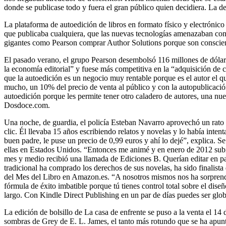
donde se publicase todo y fuera el gran público quien decidiera. La 
La plataforma de autoedición de libros en formato físico y electrónic
que publicaba cualquiera, que las nuevas tecnologías amenazaban co
gigantes como Pearson comprar Author Solutions porque son conscien
El pasado verano, el grupo Pearson desembolsó 116 millones de dólar
la economía editorial” y fuese más competitiva en la “adquisición de c
que la autoedición es un negocio muy rentable porque es el autor el qu
mucho, un 10% del precio de venta al público y con la autopublicació
autoedición porque les permite tener otro caladero de autores, una nuev
Dosdoce.com.
Una noche, de guardia, el policía Esteban Navarro aprovechó un rato
clic. Él llevaba 15 años escribiendo relatos y novelas y lo había int
buen padre, le puse un precio de 0,99 euros y ahí lo dejé”, explica. 
ellas en Estados Unidos. “Entonces me animé y en enero de 2012 subí 
mes y medio recibió una llamada de Ediciones B. Querían editar en pa
tradicional ha comprado los derechos de sus novelas, ha sido finalis
del Mes del Libro en Amazon.es. “A nosotros mismos nos ha sorprendid
fórmula de éxito imbatible porque tú tienes control total sobre el dis
largo. Con Kindle Direct Publishing en un par de días puedes ser globa
La edición de bolsillo de La casa de enfrente se puso a la venta el 1
sombras de Grey de E. L. James, el tanto más rotundo que se ha apuntad