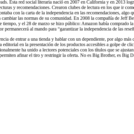
ds. Esta red social literaria nació en 2007 en California y en 2013 logr
 lecturas y recomendaciones. Crearon clubes de lectura en los que ir co
 contaba con la carta de la independencia en las recomendaciones, algo q
 cambiar las normas de su comunidad. En 2008 la compañía de Jeff Bezos
e tiempo, y el 28 de marzo se hizo público: Amazon había comprado la 
dor permanecerá al mando para “garantizar la independencia de las reseñ
riencia de entrar a una tienda y hablar con un dependiente, por algo más 
editorial en la presentación de los productos accesibles a golpe de clic
cionalmente ha unido a lectores potenciales con los títulos que se ajusta
ermiten afinar el tiro y restringir la oferta. No es Big Brother, es Big D