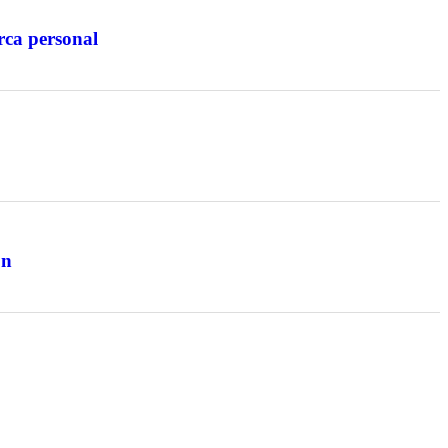
rca personal
on