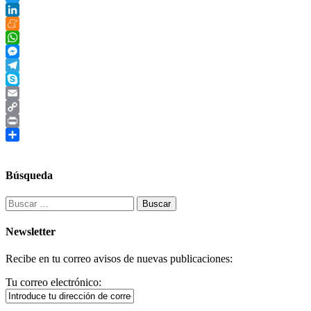
Twitter
LinkedIn
Meneame
WhatsApp
Messenger
Telegram
Skype
Email
Copy
Link
Print
Compartir
Búsqueda
Buscar:
Newsletter
Recibe en tu correo avisos de nuevas publicaciones:
Tu correo electrónico: