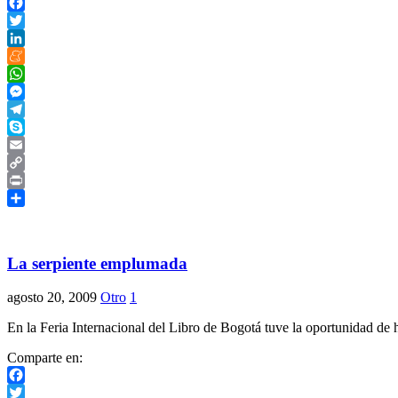
Facebook
Twitter
LinkedIn
Meneame
WhatsApp
Messenger
Telegram
Skype
Email
Copy
Link
Print
Compartir
La serpiente emplumada
agosto 20, 2009
Otro
1
En la Feria Internacional del Libro de Bogotá tuve la oportunidad de h
Comparte en:
Facebook