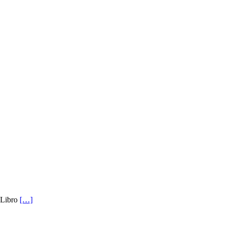
l Libro
[…]