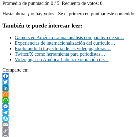
Promedio de puntuación
0
/ 5. Recuento de votos:
0
Hasta ahora, ¡no hay votos!. Se el primero en puntuar este contenido.
También te puede interesar leer:
Gamers en América Latina: análisis comparativo de su…
Experiencias de internacionalización del currículo…
Explorando la trayectoria de las videojugadoras…
Twitter/X como herramienta para periodistas…
Videojugar en América Latina: exploración de…
Comparte en:
Facebook
Twitter
LinkedIn
Meneame
WhatsApp
Messenger
Telegram
Skype
Email
Copy