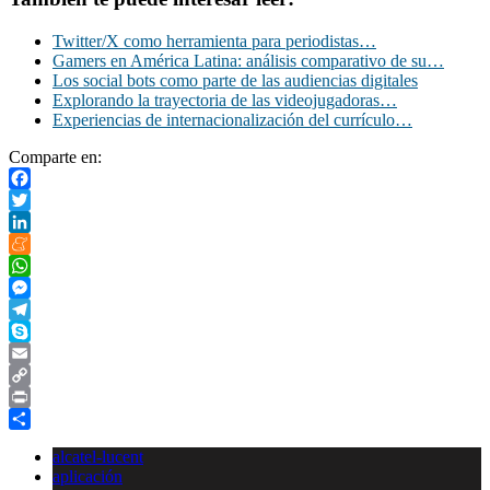
Twitter/X como herramienta para periodistas…
Gamers en América Latina: análisis comparativo de su…
Los social bots como parte de las audiencias digitales
Explorando la trayectoria de las videojugadoras…
Experiencias de internacionalización del currículo…
Comparte en:
Facebook
Twitter
LinkedIn
Meneame
WhatsApp
Messenger
Telegram
Skype
Email
Copy
Link
Print
Compartir
alcatel-lucent
aplicación