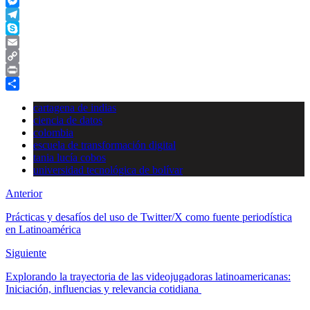
WhatsApp
Messenger
Telegram
Skype
Email
Copy
Link
Print
Compartir
cartagena de indias
ciencia de datos
colombia
escuela de transformación digital
tania lucía cobos
universidad tecnológica de bolívar
Anterior
Prácticas y desafíos del uso de Twitter/X como fuente periodística
en Latinoamérica
Siguiente
Explorando la trayectoria de las videojugadoras latinoamericanas:
Iniciación, influencias y relevancia cotidiana