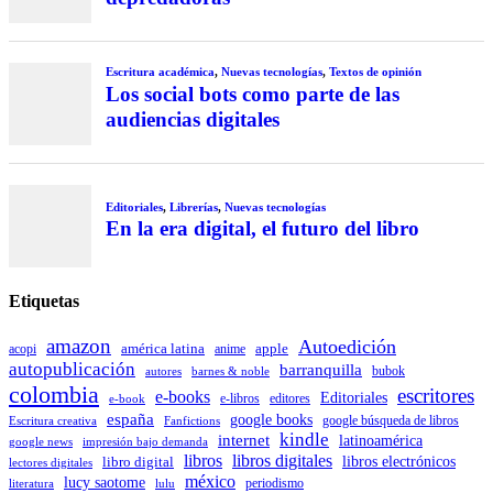
Escritura académica
,
Nuevas tecnologías
,
Textos de opinión
Los social bots como parte de las
audiencias digitales
Editoriales
,
Librerías
,
Nuevas tecnologías
En la era digital, el futuro del libro
Etiquetas
amazon
Autoedición
américa latina
apple
acopi
anime
autopublicación
barranquilla
autores
bubok
barnes & noble
colombia
escritores
e-books
Editoriales
e-libros
editores
e-book
españa
google books
Escritura creativa
Fanfictions
google búsqueda de libros
kindle
internet
latinoamérica
impresión bajo demanda
google news
libros
libros digitales
libro digital
libros electrónicos
lectores digitales
méxico
lucy saotome
periodismo
literatura
lulu