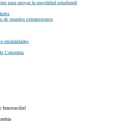
io para apoyar la movilidad estudiantil
dades
o de mundos extraterrestres
co modalidades
 de Colombia
e Innovación!
lombia