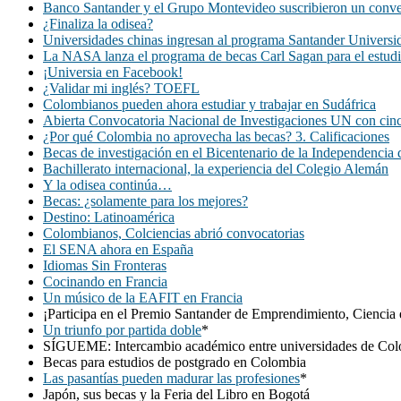
Banco Santander y el Grupo Montevideo suscribieron un conven
¿Finaliza la odisea?
Universidades chinas ingresan al programa Santander Universi
La NASA lanza el programa de becas Carl Sagan para el estudi
¡Universia en Facebook!
¿Validar mi inglés? TOEFL
Colombianos pueden ahora estudiar y trabajar en Sudáfrica
Abierta Convocatoria Nacional de Investigaciones UN con cin
¿Por qué Colombia no aprovecha las becas? 3. Calificaciones
Becas de investigación en el Bicentenario de la Independencia
Bachillerato internacional, la experiencia del Colegio Alemán
Y la odisea continúa…
Becas: ¿solamente para los mejores?
Destino: Latinoamérica
Colombianos, Colciencias abrió convocatorias
El SENA ahora en España
Idiomas Sin Fronteras
Cocinando en Francia
Un músico de la EAFIT en Francia
¡Participa en el Premio Santander de Emprendimiento, Ciencia 
Un triunfo por partida doble
*
SÍGUEME: Intercambio académico entre universidades de Co
Becas para estudios de postgrado en Colombia
Las pasantías pueden madurar las profesiones
*
Japón, sus becas y la Feria del Libro en Bogotá