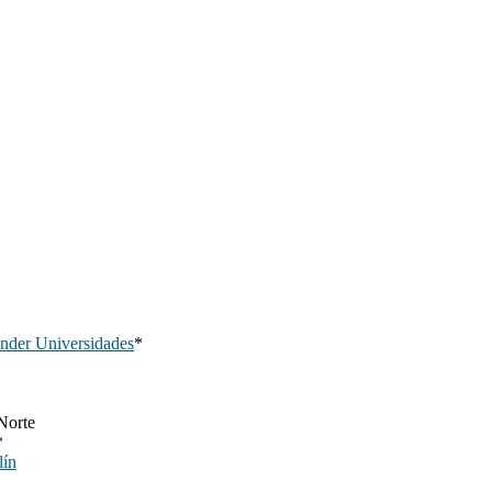
nder Universidades
*
Norte
*
lín