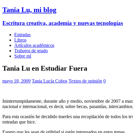
Tania Lu, mi blog
Escritura creativa, academia y nuevas tecnologías
Entradas
Libros
Artículos académicos
Trabajos de grado
Sobre mí
Tania Lu en Estudiar Fuera
mayo 18, 2009
Tania Lucía Cobos
Textos de opinión
0
Ininterrumpidamente, durante año y medio, noviembre de 2007 a marzo
nacional e internacional, es decir, sobre becas, pasantías, intercambios,
Para esta ocasión he decidido traerles una recopilación de todos los 
entradas que hice.
Espero que les sean de utilidad si están interesados en estos temas.