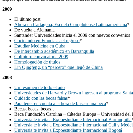
2009
El último post
Ahora en Cartagena, Escuela Complutense Latinoamericana
*
De vuelta a Alemania
Santander Universidades inicia el 2009 con nuevos convenios
Cocinando en Francia… el regreso
*
Estudiar Medicina en Cuba
De intercambio académico en Barranquilla
Colfuturo convocatoria 2009
Homologación de títulos
Lin Qingfeng, un “parcero” que llegó de China
2008
Un resumen de todo el año
Universidades de Harvard y Brown ingresan al programa Santa
Cuidado con las becas falsas
*
Para tener en cuenta a la hora de buscar una beca
*
Becas, becas, becas…
Beca Fundación Carolina – Cátedra Europa – Universidad del 
Universia te invita a Expoestudiante Internacional Barranquilla
Universia te invita a Expoestudiante Internacional Cali y Medel
Universia te invita a Expoestudiante Internacional Bogotá