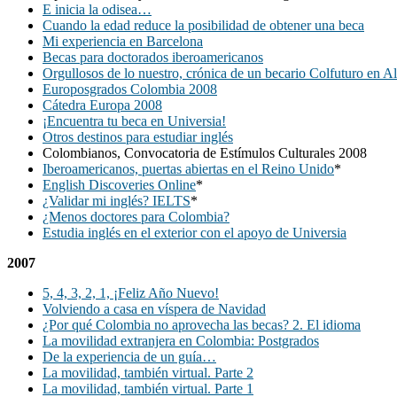
E inicia la odisea…
Cuando la edad reduce la posibilidad de obtener una beca
Mi experiencia en Barcelona
Becas para doctorados iberoamericanos
Orgullosos de lo nuestro, crónica de un becario Colfuturo en A
Europosgrados Colombia 2008
Cátedra Europa 2008
¡Encuentra tu beca en Universia!
Otros destinos para estudiar inglés
Colombianos, Convocatoria de Estímulos Culturales 2008
Iberoamericanos, puertas abiertas en el Reino Unido
*
English Discoveries Online
*
¿Validar mi inglés? IELTS
*
¿Menos doctores para Colombia?
Estudia inglés en el exterior con el apoyo de Universia
2007
5, 4, 3, 2, 1, ¡Feliz Año Nuevo!
Volviendo a casa en víspera de Navidad
¿Por qué Colombia no aprovecha las becas? 2. El idioma
La movilidad extranjera en Colombia: Postgrados
De la experiencia de un guía…
La movilidad, también virtual. Parte 2
La movilidad, también virtual. Parte 1